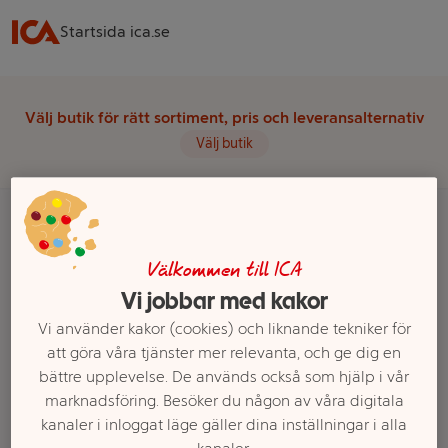
Startsida ica.se
Välj butik för rätt sortiment, pris och leveransalternativ
Välj butik
Startsida
Frukt & Grönt
Frukt
Stenfrukt
Plommon
Välkommen till ICA
Vi jobbar med kakor
Ett exempel på onlinesortiment visas.
Vi använder kakor (cookies) och liknande tekniker för
att göra våra tjänster mer relevanta, och ge dig en
Plommon
bättre upplevelse. De används också som hjälp i vår
marknadsföring. Besöker du någon av våra digitala
Filter
kanaler i inloggat läge gäller dina inställningar i alla