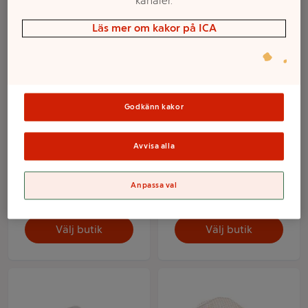
kanaler.
Läs mer om kakor på ICA
Godkänn kakor
Avvisa alla
Plommon Mix 500 g
Plommon röda korg
Klass 1
500g Klass 1.
Anpassa val
Mer info
Mer info
Välj butik
Välj butik