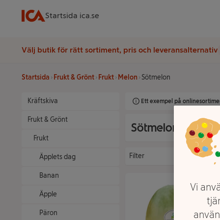
Startsida ica.se
Välj butik för rätt sortiment, pris och leveransalternativ
Startsida
Frukt & Grönt
Frukt
Melon
Sötmelon
Kräftskiva
Ett exempel på onlinesortimen
Frukt & Grönt
Sötmelon
Frukt
Filter
Äpplets dag
Banan
Vi anvä
Äpple
tjä
använ
Päron