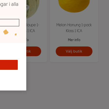
gar i alla
Melon Cantaloupe 1-
Melon Honung 1-pack
pack Klass 1 ICA
Klass 1 ICA
Mer info
Mer info
Välj butik
Välj butik