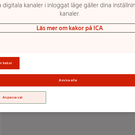
 digitala kanaler i inloggat läge gäller dina inställnin
kanaler.
Läs mer om kakor på ICA
Exotisk melon Waikiki
Melon Galia 1-pack
1-st Klass 1 ICA
Klass 1 ICA
Mer info
Mer info
Välj butik
Välj butik
n kakor
Avvisa alla
Anpassa val