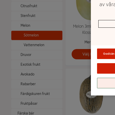
av våra
Citrusfrukt
Stenfrukt
Melon
Melon Jimbee 1 pack
Klass 1 ICA
Sötmelon
Mer info
Vattenmelon
Välj butik
Godkän
Druvor
Exotisk frukt
Avokado
Rabarber
Färdigskuren frukt
Fruktpåsar
Färska bär