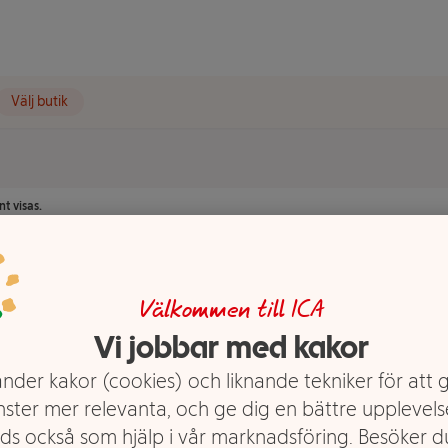
Välj butik
t visas.
Välkommen till ICA
Vi jobbar med kakor
nder kakor (cookies) och liknande tekniker för att 
nster mer relevanta, och ge dig en bättre upplevels
ds också som hjälp i vår marknadsföring. Besöker 