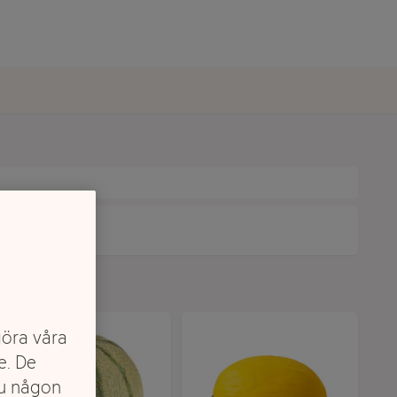
göra våra
e. De
du någon