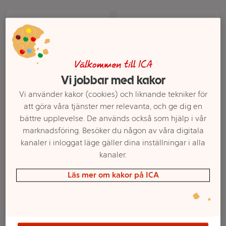
Välkommen till ICA
Vi jobbar med kakor
Vi använder kakor (cookies) och liknande tekniker för
att göra våra tjänster mer relevanta, och ge dig en
Kattmat Kalkonfrikassé
Kattmat Lax i sås 370g
bättre upplevelse. De används också som hjälp i vår
& grönsaker 85g Sheba
Mjau
marknadsföring. Besöker du någon av våra digitala
kanaler i inloggat läge gäller dina inställningar i alla
Mer info
Mer info
kanaler.
Välj butik
Välj butik
Läs mer om kakor på ICA