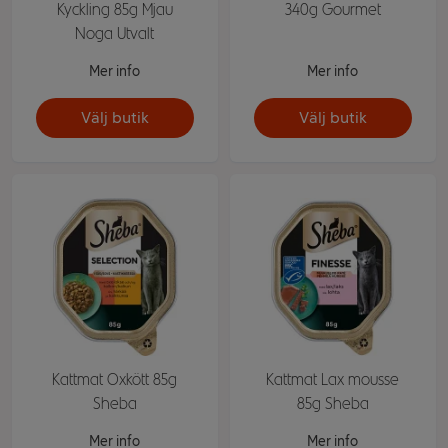
Kyckling 85g Mjau
340g Gourmet
Noga Utvalt
Mer info
Mer info
Välj butik
Välj butik
Kattmat Oxkött 85g
Kattmat Lax mousse
Sheba
85g Sheba
Mer info
Mer info