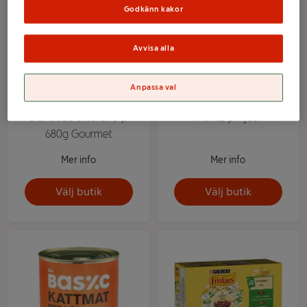
Godkänn kakor
Avvisa alla
Anpassa val
Kattmat Perle
Kattmat Multibox Kött
Blandade smaker 8-p
Fisk 12-p Mjau
680g Gourmet
Mer info
Mer info
Välj butik
Välj butik