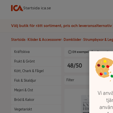
Startsida ica.se
Välj butik för rätt sortiment, pris och leveransalternativ
Startsida
Kläder & Accessoarer
Damkläder
Strumpbyxor & Le
Kräftskiva
Ett exempel på onlinesortimen
Frukt & Grönt
48/50
Kött, Chark & Fågel
Filter
Fisk & Skaldjur
Mejeri & Ost
Vi anvä
tjä
Bröd & Kakor
använ
Vegetariskt