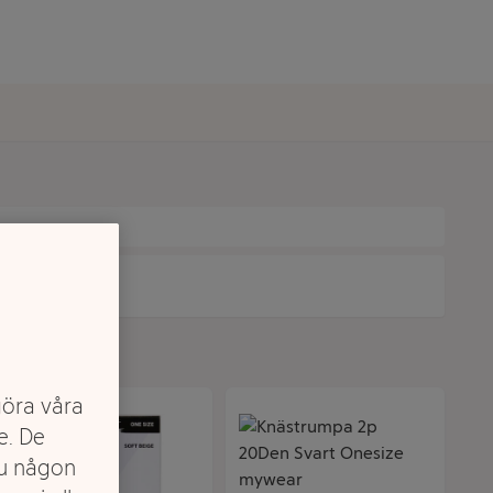
göra våra
e. De
du någon