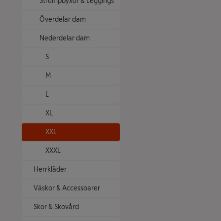
Strumpbyxor & Leggings
Överdelar dam
Nederdelar dam
S
M
L
XL
XXL
XXXL
Herrkläder
Väskor & Accessoarer
Skor & Skovård