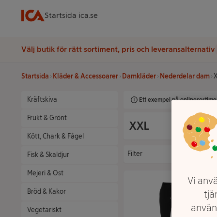
Startsida ica.se
Välj butik för rätt sortiment, pris och leveransalternativ
Startsida
Kläder & Accessoarer
Damkläder
Nederdelar dam
Kräftskiva
Ett exempel på onlinesortimen
Frukt & Grönt
XXL
Kött, Chark & Fågel
Filter
Fisk & Skaldjur
Mejeri & Ost
Vi anvä
Bröd & Kakor
tjä
använ
Vegetariskt