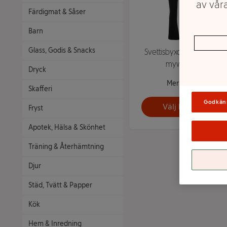
av våra
Färdigmat & Såser
Barn
Glass, Godis & Snacks
Svettisbyxa Flare XXL
mywear
Dryck
Mer info
Skafferi
Godkän
Välj butik
Fryst
Apotek, Hälsa & Skönhet
Träning & Återhämtning
Djur
Städ, Tvätt & Papper
Kök
Hem & Inredning