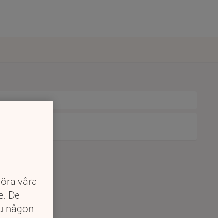
göra våra
e. De
du någon