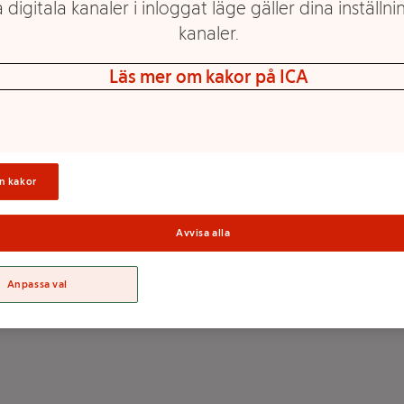
 digitala kanaler i inloggat läge gäller dina inställnin
kanaler.
Läs mer om kakor på ICA
Svettisbyxa Flare Grå
Svettisbyxa XXL
XXL ICA I love eco
mywear
Mer info
Mer info
n kakor
Välj butik
Välj butik
Avvisa alla
Anpassa val