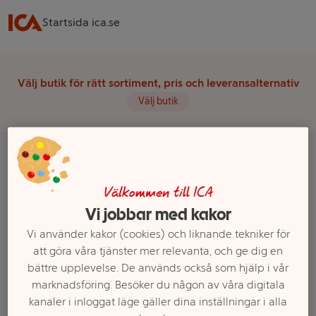
Startsida ica.se
Välj butik för rätt sortiment, pris och leveransalternativ
Välj butik
Startsida
Kläder & Accessoarer
Väskor & Accessoarer
Välkommen till ICA
Övriga Väskor & Accessoarer
Vi jobbar med kakor
Vi använder kakor (cookies) och liknande tekniker för
Ett exempel på onlinesortiment visas.
att göra våra tjänster mer relevanta, och ge dig en
Övriga Väskor & Accessoarer
bättre upplevelse. De används också som hjälp i vår
marknadsföring. Besöker du någon av våra digitala
kanaler i inloggat läge gäller dina inställningar i alla
Filter