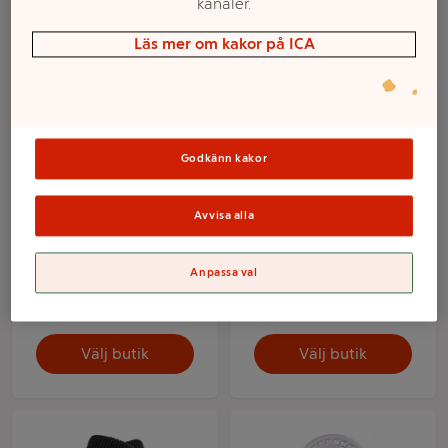
kanaler.
Läs mer om kakor på ICA
Godkänn kakor
Avvisa alla
Reflekterande vante
Reflekterande vante
L/XL mywear
S/M mywear
Anpassa val
Mer info
Mer info
Välj butik
Välj butik