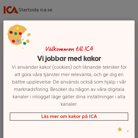
Startsida ica.se
Välj butik för rätt sortiment, pris och leveransalternativ
Välj butik
Välkommen till ICA
Vi jobbar med kakor
Vi använder kakor (cookies) och liknande tekniker för
att göra våra tjänster mer relevanta, och ge dig en
Startsida
Kläder & Accessoarer
Skor & Skovård
Gummistövlar
28
bättre upplevelse. De används också som hjälp i vår
marknadsföring. Besöker du någon av våra digitala
Ett exempel på onlinesortiment visas.
kanaler i inloggat läge gäller dina inställningar i alla
kanaler.
28
Läs mer om kakor på ICA
Filter