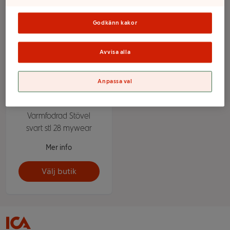
Godkänn kakor
Avvisa alla
Anpassa val
Varmfodrad Stövel
svart stl 28 mywear
Mer info
Välj butik