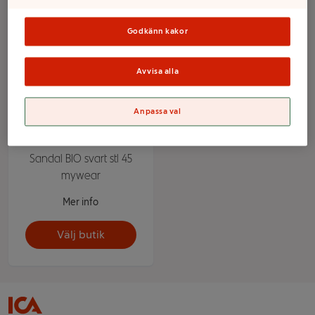
Godkänn kakor
Avvisa alla
Anpassa val
Sandal BIO svart stl 45
mywear
Mer info
Välj butik