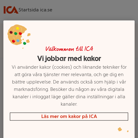
Startsida ica.se
Välj butik för rätt sortiment, pris och leveransalternativ
Välj butik
Välkommen till ICA
Vi jobbar med kakor
Vi använder kakor (cookies) och liknande tekniker för
att göra våra tjänster mer relevanta, och ge dig en
Startsida
Kläder & Accessoarer
Skor & Skovård
Sandaler
45
bättre upplevelse. De används också som hjälp i vår
marknadsföring. Besöker du någon av våra digitala
Ett exempel på onlinesortiment visas.
kanaler i inloggat läge gäller dina inställningar i alla
kanaler.
45
Läs mer om kakor på ICA
Filter