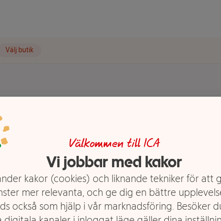
Välj butik
t visas.
Välkommen till ICA
Vi jobbar med kakor
nder kakor (cookies) och liknande tekniker för att 
nster mer relevanta, och ge dig en bättre upplevels
ds också som hjälp i vår marknadsföring. Besöker 
 digitala kanaler i inloggat läge gäller dina inställnin