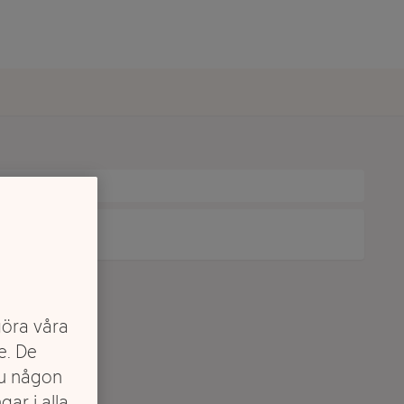
göra våra
e. De
du någon
gar i alla