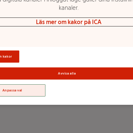
kanaler.
Läs mer om kakor på ICA
n kakor
Avvisa alla
Anpassa val