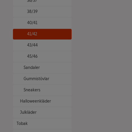
36/37
38/39
40/41
41/42
43/44
45/46
Sandaler
Gummistövlar
Sneakers
Halloweenkläder
Julkläder
Tobak