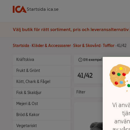
Startsida ica.se
Välj butik för rätt sortiment, pris och leveransalternativ
Startsida
Kläder & Accessoarer
Skor & Skovård
Tofflor
41/42
Kräftskiva
Ett exempel på onlinesortimen
Frukt & Grönt
41/42
Kött, Chark & Fågel
Filter
Fisk & Skaldjur
Mejeri & Ost
Vi anvä
tjä
Bröd & Kakor
använ
Vegetariskt
av våra