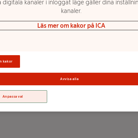
 digitala kanaler i inloggat läge gäller dina inställnin
kanaler.
Läs mer om kakor på ICA
Pannkaksmix 530g
Kungsörnen
Mer info
n kakor
Välj butik
Avvisa alla
Anpassa val