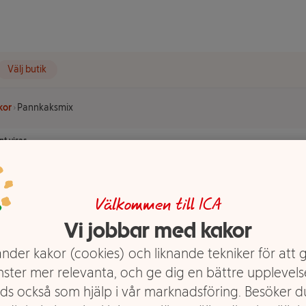
Välj butik
kor
Pannkaksmix
t visas.
Välkommen till ICA
Vi jobbar med kakor
nder kakor (cookies) och liknande tekniker för att 
nster mer relevanta, och ge dig en bättre upplevels
ds också som hjälp i vår marknadsföring. Besöker 