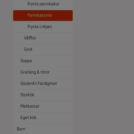
Frysta pannkakor
Pannkaksmix
Frysta crêpes
Våfflor
Gröt
Soppa
Gratäng & röror
Glutenfri Färdigmat
Storkök
Matkassar
Eget kök
Barn