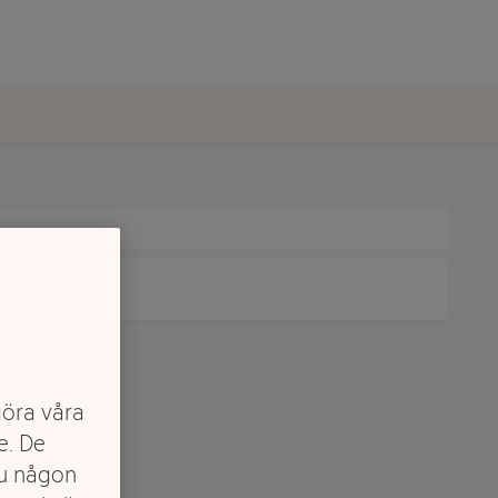
göra våra
e. De
du någon