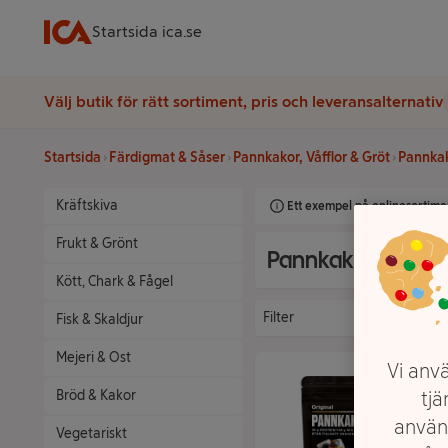
Startsida ica.se
Välj butik för rätt sortiment, pris och leveransalternativ
Startsida
Färdigmat & Såser
Pannkakor, Våfflor & Gröt
Pannka
Kräftskiva
Ett exempel på onlinesortimen
Frukt & Grönt
Pannkaksmix
Kött, Chark & Fågel
Filter
Fisk & Skaldjur
Mejeri & Ost
Vi anvä
Bröd & Kakor
tjä
använ
Vegetariskt