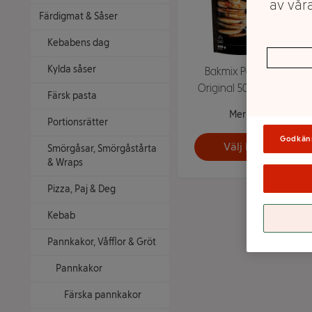
av våra
Färdigmat & Såser
Kebabens dag
Kylda såser
Bakmix Pannkakor
Original 500g Tyngre
Färsk pasta
Mer info
Portionsrätter
Godkän
Välj butik
Smörgåsar, Smörgåstårta
& Wraps
Pizza, Paj & Deg
Kebab
Pannkakor, Våfflor & Gröt
Pannkakor
Färska pannkakor