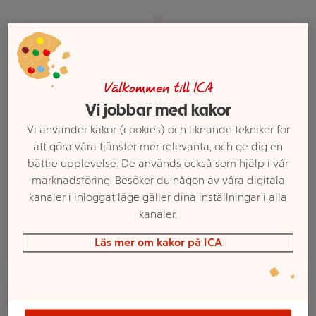
Välkommen till ICA
Vi jobbar med kakor
Vi använder kakor (cookies) och liknande tekniker för
att göra våra tjänster mer relevanta, och ge dig en
Quinoa & Grönsaksmix
Ärtor majs paprika Fryst
bättre upplevelse. De används också som hjälp i vår
500g ICA
1kg ICA Basic
marknadsföring. Besöker du någon av våra digitala
kanaler i inloggat läge gäller dina inställningar i alla
Mer info
Mer info
kanaler.
Välj butik
Välj butik
Läs mer om kakor på ICA