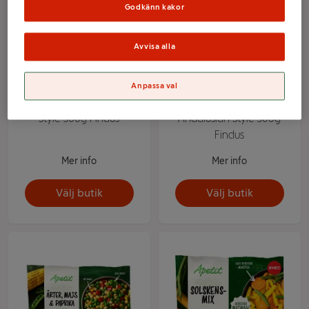
Godkänn kakor
Avvisa alla
Anpassa val
Ugnsgrönsaker Garden
Ugnsgrönsaker
Style 500g Findus
Andalusian Style 500g
Findus
Mer info
Mer info
Välj butik
Välj butik