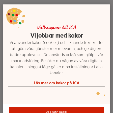
Välkommen till ICA
Vi jobbar med kakor
Vi använder kakor (cookies) och liknande tekniker för
att göra våra tjänster mer relevanta, och ge dig en
bättre upplevelse. De används också som hjälp i vår
Hjortytterfilé Svenskt
Hjortstek 1,2kg GW:s
marknadsföring. Besöker du någon av våra digitala
500g Gårdsvilt
utvalda
kanaler i inloggat läge gäller dina inställningar i alla
Mer info
Mer info
kanaler.
Läs mer om kakor på ICA
Välj butik
Välj butik
Godkänn kakor