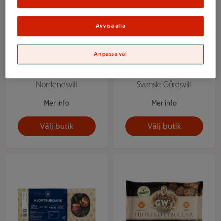
Avvisa alla
Anpassa val
Renytterfillé ca 250g
Hjortgrytbitar 500g
Norrlandsvilt
Svenskt Gårdsvilt
Mer info
Mer info
Välj butik
Välj butik