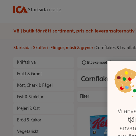
Startsida ica.se
Välj butik för rätt sortiment, pris och leveransalternativ
Startsida
Skafferi
Flingor, müsli & gryner
Cornflakes & branfla
Kräftskiva
Ett exempel på onlinesortimen
Frukt & Grönt
Cornflakes & bran
Kött, Chark & Fågel
Filter
Fisk & Skaldjur
Mejeri & Ost
Vi anvä
tjä
Bröd & Kakor
använ
Vegetariskt