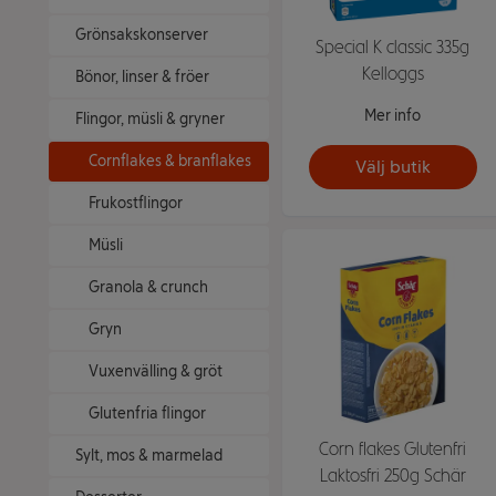
Grönsakskonserver
Special K classic 335g
Kelloggs
Bönor, linser & fröer
Mer info
Flingor, müsli & gryner
Cornflakes & branflakes
Välj butik
Frukostflingor
Müsli
Granola & crunch
Gryn
Vuxenvälling & gröt
Glutenfria flingor
Corn flakes Glutenfri
Sylt, mos & marmelad
Laktosfri 250g Schär