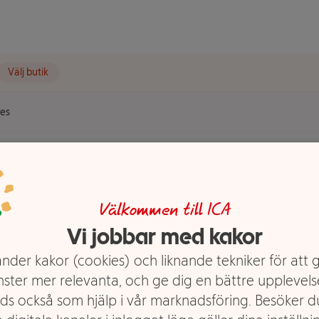
Välj butik
kes
t visas.
flakes
Välkommen till ICA
Vi jobbar med kakor
nder kakor (cookies) och liknande tekniker för att 
nster mer relevanta, och ge dig en bättre upplevels
ds också som hjälp i vår marknadsföring. Besöker 