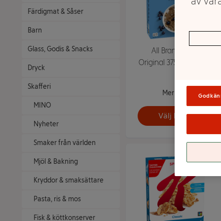
av våra
Färdigmat & Såser
Barn
Glass, Godis & Snacks
All Bran Flakes
Original 375g Kelloggs
Dryck
Skafferi
Mer info
Godkän
MINO
Välj butik
Nyheter
Smaker från världen
Mjöl & Bakning
Kryddor & smaksättare
Pasta, ris & mos
Fisk & köttkonserver