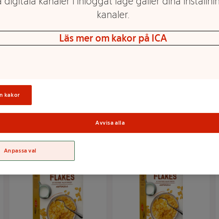
 digitala kanaler i inloggat läge gäller dina inställnin
kanaler.
Läs mer om kakor på ICA
Flingor Cornflakes
All Bran Flakes
500g ICA Basic
Original XXL 750g
Kelloggs
Mer info
Mer info
n kakor
Välj butik
Välj butik
Avvisa alla
Anpassa val