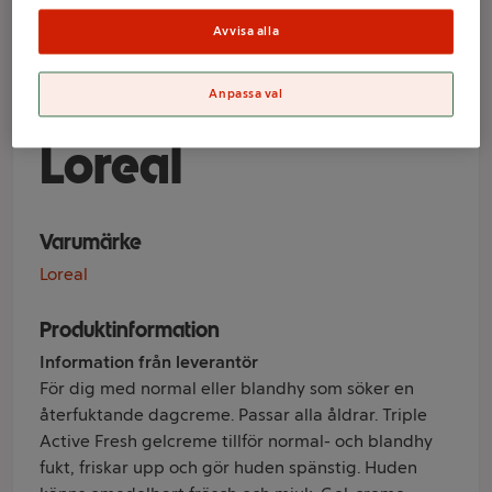
Triple Active
Avvisa alla
Fresh Normal till
blandhy 50ml
Anpassa val
Loreal
Varumärke
Loreal
Produktinformation
Information från leverantör
För dig med normal eller blandhy som söker en
återfuktande dagcreme. Passar alla åldrar. Triple
Active Fresh gelcreme tillför normal- och blandhy
fukt, friskar upp och gör huden spänstig. Huden