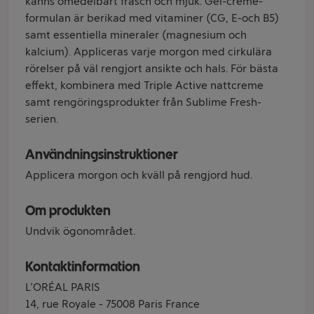
känns omedelbart fräsch och mjuk. Gel-creme-
formulan är berikad med vitaminer (CG, E-och B5)
samt essentiella mineraler (magnesium och
kalcium). Appliceras varje morgon med cirkulära
rörelser på väl rengjort ansikte och hals. För bästa
effekt, kombinera med Triple Active nattcreme
samt rengöringsprodukter från Sublime Fresh-
serien.
Användningsinstruktioner
Applicera morgon och kväll på rengjord hud.
Om produkten
Undvik ögonområdet.
Kontaktinformation
L’ORÉAL PARIS
14, rue Royale - 75008 Paris France