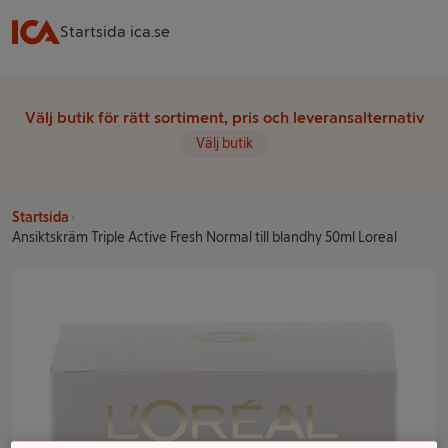
Startsida ica.se
Välj butik för rätt sortiment, pris och leveransalternativ
Välj butik
Startsida
Ansiktskräm Triple Active Fresh Normal till blandhy 50ml Loreal