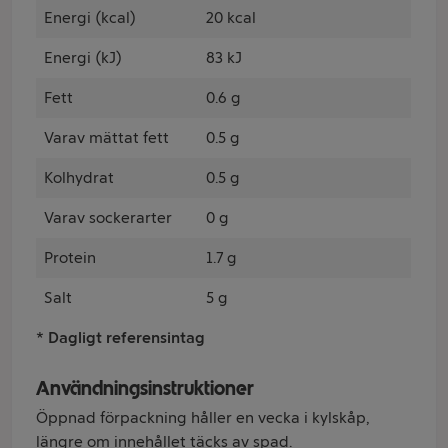
Energi (kcal)
20 kcal
Energi (kJ)
83 kJ
Fett
0.6 g
Varav mättat fett
0.5 g
Kolhydrat
0.5 g
Varav sockerarter
0 g
Protein
1.7 g
Salt
5 g
* Dagligt referensintag
Användningsinstruktioner
Öppnad förpackning håller en vecka i kylskåp,
längre om innehållet täcks av spad.