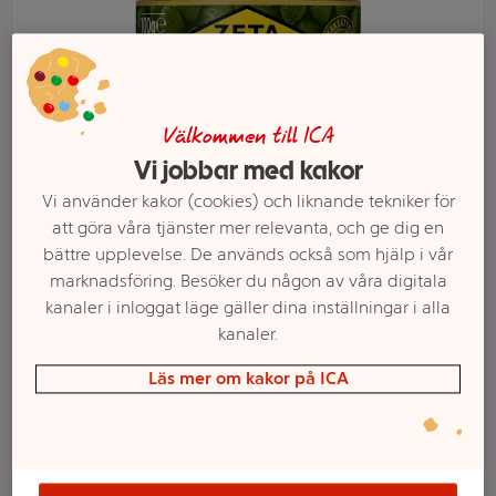
Välkommen till ICA
Vi jobbar med kakor
Vi använder kakor (cookies) och liknande tekniker för
att göra våra tjänster mer relevanta, och ge dig en
bättre upplevelse. De används också som hjälp i vår
marknadsföring. Besöker du någon av våra digitala
Välj butik och handla
kanaler i inloggat läge gäller dina inställningar i alla
kanaler.
Sortimentet kan variera mellan butikerna
Läs mer om kakor på ICA
Kapris Små 100g