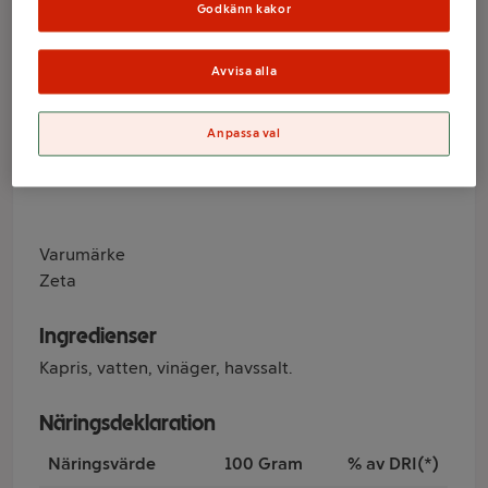
Zeta
Godkänn kakor
Avvisa alla
Varumärke
Zeta
Anpassa val
Produktinformation
Varumärke
Zeta
Ingredienser
Kapris, vatten, vinäger, havssalt.
Näringsdeklaration
Näringsvärde
100 Gram
% av DRI(*)