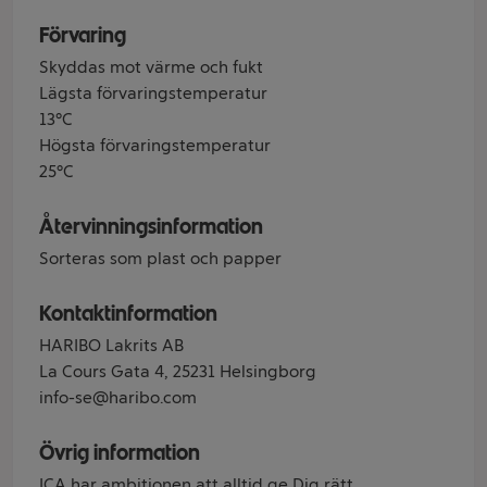
Förvaring
Skyddas mot värme och fukt
Lägsta förvaringstemperatur
13°C
Högsta förvaringstemperatur
25°C
Återvinningsinformation
Sorteras som plast och papper
Kontaktinformation
HARIBO Lakrits AB
La Cours Gata 4, 25231 Helsingborg
info-se@haribo.com
Övrig information
ICA har ambitionen att alltid ge Dig rätt