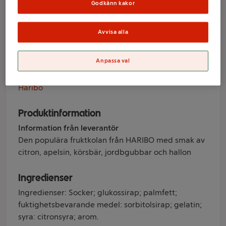
fruktkola 5-p
Godkänn kakor
Haribo
Avvisa alla
Anpassa val
Varumärke
Haribo
Produktinformation
Information från leverantör
Den populära fruktkolan från HARIBO med smak av
citron, apelsin, körsbär, jordbgubbar och hallon
Ingredienser
Ingredienser: Socker; glukossirap; palmfett;
fuktighetsbevarande medel: sorbitolsirap; gelatin;
syra: citronsyra; arom.