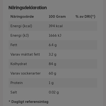
Näringsdeklaration
Näringsvärde
100 Gram
% av DRI(*)
Energi (kcal)
394 kcal
Energi (kJ)
1666 kJ
Fett
6.4 g
Varav mättat fett
3.2 g
Kolhydrat
84 g
Varav sockerarter
60 g
Protein
1 g
Salt
0.02 g
* Dagligt referensintag