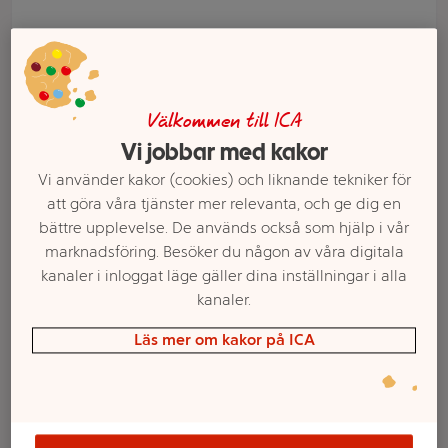
Välkommen till ICA
Vi jobbar med kakor
Vi använder kakor (cookies) och liknande tekniker för
att göra våra tjänster mer relevanta, och ge dig en
bättre upplevelse. De används också som hjälp i vår
marknadsföring. Besöker du någon av våra digitala
kanaler i inloggat läge gäller dina inställningar i alla
Välj butik och handla
kanaler.
Sortimentet kan variera mellan butikerna
Läs mer om kakor på ICA
Godis Maoam