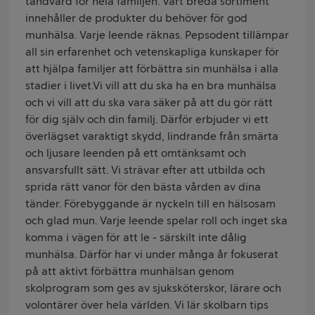
tandvård för hela familjen. Vårt breda sortiment
innehåller de produkter du behöver för god
munhälsa. Varje leende räknas. Pepsodent tillämpar
all sin erfarenhet och vetenskapliga kunskaper för
att hjälpa familjer att förbättra sin munhälsa i alla
stadier i livet.Vi vill att du ska ha en bra munhälsa
och vi vill att du ska vara säker på att du gör rätt
för dig själv och din familj. Därför erbjuder vi ett
överlägset varaktigt skydd, lindrande från smärta
och ljusare leenden på ett omtänksamt och
ansvarsfullt sätt. Vi strävar efter att utbilda och
sprida rätt vanor för den bästa vården av dina
tänder. Förebyggande är nyckeln till en hälsosam
och glad mun. Varje leende spelar roll och inget ska
komma i vägen för att le - särskilt inte dålig
munhälsa. Därför har vi under många år fokuserat
på att aktivt förbättra munhälsan genom
skolprogram som ges av sjuksköterskor, lärare och
volontärer över hela världen. Vi lär skolbarn tips