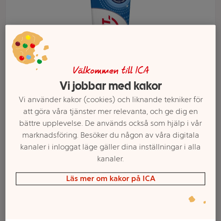
Välkommen till ICA
Vi jobbar med kakor
Vi använder kakor (cookies) och liknande tekniker för
att göra våra tjänster mer relevanta, och ge dig en
bättre upplevelse. De används också som hjälp i vår
Välj butik och handla
marknadsföring. Besöker du någon av våra digitala
kanaler i inloggat läge gäller dina inställningar i alla
Sortimentet kan variera mellan butikerna
kanaler.
Läs mer om kakor på ICA
Tandkräm Super