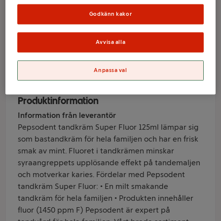
fluor 125ml
Godkänn kakor
Pepsodent
Avvisa alla
Varumärke
Anpassa val
Pepsodent
Produktinformation
Information från leverantör
Pepsodent tandkräm Super Fluor 125ml lämpar sig
som bastandkräm för hela familjen och har en frisk
smak av mint. Fluoret i tandkrämen minskar
syraangreppets upplösande effekt på tandemaljen
och motverkar karies. Fördelar med Pepsodent
tandkräm Super Fluor: • En milt smakande
tandkräm för hela familjen • Produkten innehåller
fluor (1450 ppm F) Pepsodent är expert på