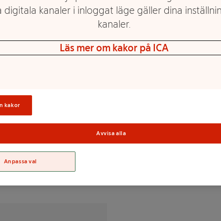
 digitala kanaler i inloggat läge gäller dina inställnin
 fortfarande finns kvar. Den
kanaler.
dan 1932 och den kom i en ask
Läs mer om kakor på ICA
in, stärkelse/stivelse, aromer,
ubavax/voks),
n kakor
Sortime
Avvisa alla
% av DRI(*)
Anpassa val