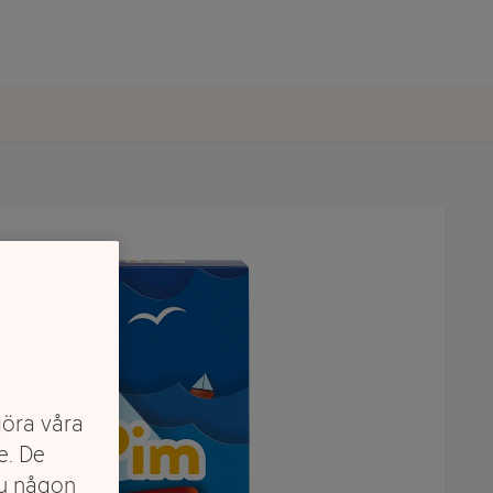
göra våra
e. De
du någon