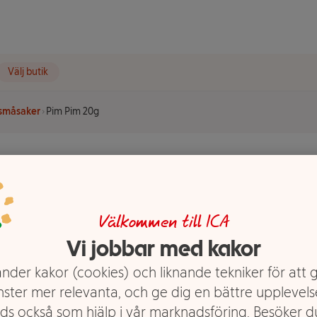
Välj butik
 småsaker
Pim Pim 20g
Välkommen till ICA
Vi jobbar med kakor
nder kakor (cookies) och liknande tekniker för att 
nster mer relevanta, och ge dig en bättre upplevels
ds också som hjälp i vår marknadsföring. Besöker 