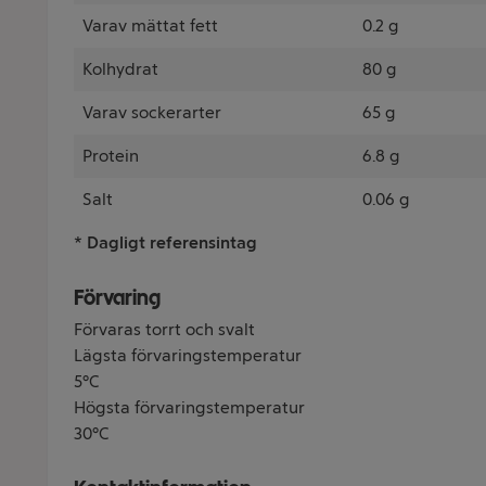
Varav mättat fett
0.2 g
Kolhydrat
80 g
Varav sockerarter
65 g
Protein
6.8 g
Salt
0.06 g
* Dagligt referensintag
Förvaring
Förvaras torrt och svalt
Lägsta förvaringstemperatur
5°C
Högsta förvaringstemperatur
30°C