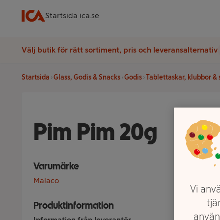
Startsida ica.se
Välj butik för rätt sortiment, pris och leveransalternativ
Startsida
Glass, Godis & Snacks
Godis
Tablettaskar, klubbor &
Pim Pim 20g
Varumärke
Malaco
Vi anvä
tjä
Produktinformation
använ
Information från leverantör