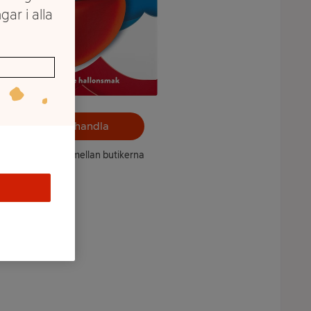
gar i alla
Välj butik och handla
ntet kan variera mellan butikerna