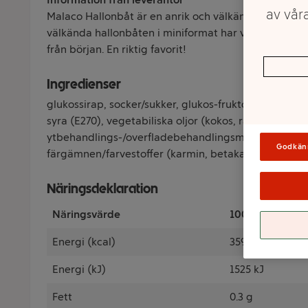
av våra
Malaco Hallonbåt är en anrik och välkänd artikel som
välkända hallonbåten i miniformat har varit med se
från början. En riktig favorit!
Ingredienser
glukossirap, socker/sukker, glukos-fruktossirap, gelat
syra (E270), vegetabiliska oljor (kokos, raps),
ytbehandlings-/overfladebehandlingsmiddel (karna
Godkän
färgämnen/farvestoffer (karmin, betakaroten).
Näringsdeklaration
Näringsvärde
100 Gram
Energi (kcal)
359 kcal
Energi (kJ)
1525 kJ
Fett
0.3 g