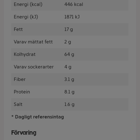
Energi (kcal)
446 kcal
Energi (kJ)
1871 kJ
Fett
17 g
Varav mättat fett
2 g
Kolhydrat
64 g
Varav sockerarter
4 g
Fiber
3.1 g
Protein
8.1 g
Salt
1.6 g
* Dagligt referensintag
Förvaring