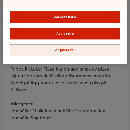
Friggs
Godkänn kakor
Varumärke
Avvisa alla
Friggs
Anpassa val
Produktinformation
Information från leverantör
Friggs Riskakor Pizza har en god smak av pizza.
Njut av de som de är eller tillsammans med ditt
favoritpålägg. Naturligt glutenfria och rika på
fullkorn.
Allergener
Innehåller Mjölk Kan innehålla Sesamfrön Kan
innehålla Sojabönor