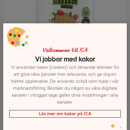
Välkommen till ICA
Vi jobbar med kakor
Vi använder kakor (cookies) och liknande tekniker för
Välj butik och handla
att göra våra tjänster mer relevanta, och ge dig en
bättre upplevelse. De används också som hjälp i vår
Sortimentet kan variera mellan butikerna
marknadsföring. Besöker du någon av våra digitala
kanaler i inloggat läge gäller dina inställningar i alla
kanaler.
Riskakor med
Läs mer om kakor på ICA
Pizzasmak 125g