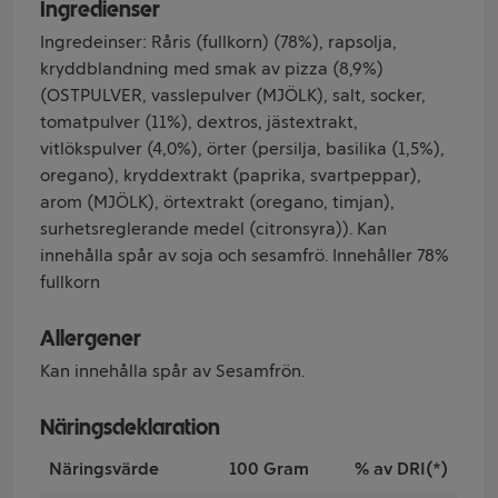
Ingredienser
Ingredeinser: Råris (fullkorn) (78%), rapsolja,
kryddblandning med smak av pizza (8,9%)
(OSTPULVER, vasslepulver (MJÖLK), salt, socker,
tomatpulver (11%), dextros, jästextrakt,
vitlökspulver (4,0%), örter (persilja, basilika (1,5%),
oregano), kryddextrakt (paprika, svartpeppar),
arom (MJÖLK), örtextrakt (oregano, timjan),
surhetsreglerande medel (citronsyra)). Kan
innehålla spår av soja och sesamfrö. Innehåller 78%
fullkorn
Allergener
Kan innehålla spår av Sesamfrön.
Näringsdeklaration
Näringsvärde
100 Gram
% av DRI(*)