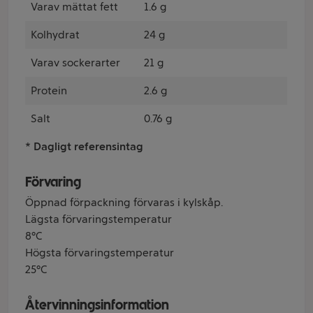
Varav mättat fett
1.6 g
Kolhydrat
24 g
Varav sockerarter
21 g
Protein
2.6 g
Salt
0.76 g
* Dagligt referensintag
Förvaring
Öppnad förpackning förvaras i kylskåp.
Lägsta förvaringstemperatur
8°C
Högsta förvaringstemperatur
25°C
Återvinningsinformation