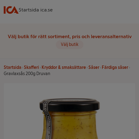
Startsida ica.se
Välj butik för rätt sortiment, pris och leveransalternativ
Välj butik
Startsida
Skafferi
Kryddor & smaksättare
Såser
Färdiga såser
Gravlaxsås 200g Druvan