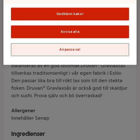
Druvan
Godkänn kakor
Varumärke
Avvisa alla
Druvan
Produktinformation
Anpassa val
Druvan® Gravlaxsås är en smakrik sås där sötman
balanseras av en god dillsmak.Druvan® Gravlaxsås
tillverkas traditionsenligt i vår egen fabrik i Eslöv.
Den passar lika bra till rökt lax som till den stekta
fisken. Druvan® Gravlaxsås är också god till skaldjur
och sushi. Prova själv och bli överraskad!
Allergener
Innehåller Senap
Ingredienser