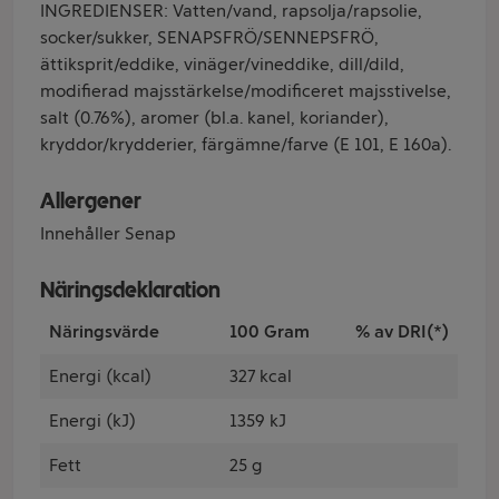
INGREDIENSER: Vatten/vand, rapsolja/rapsolie,
socker/sukker, SENAPSFRÖ/SENNEPSFRÖ,
ättiksprit/eddike, vinäger/vineddike, dill/dild,
modifierad majsstärkelse/modificeret majsstivelse,
salt (0.76%), aromer (bl.a. kanel, koriander),
kryddor/krydderier, färgämne/farve (E 101, E 160a).
Allergener
Innehåller Senap
Näringsdeklaration
Näringsvärde
100 Gram
% av DRI(*)
Energi (kcal)
327 kcal
Energi (kJ)
1359 kJ
Fett
25 g