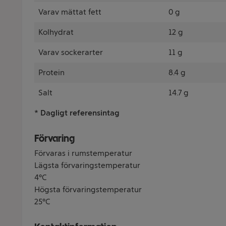
Varav mättat fett
0 g
Kolhydrat
12 g
Varav sockerarter
11 g
Protein
8.4 g
Salt
14.7 g
* Dagligt referensintag
Förvaring
Förvaras i rumstemperatur
Lägsta förvaringstemperatur
4°C
Högsta förvaringstemperatur
25°C