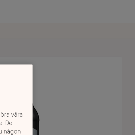
göra våra
e. De
du någon