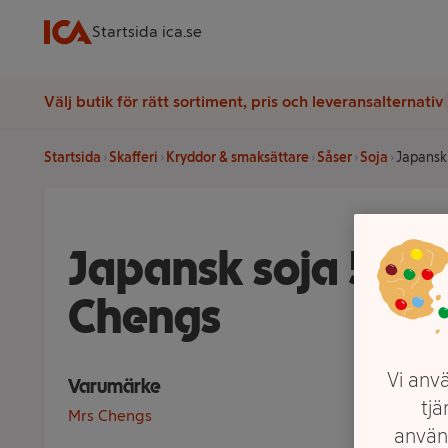
Startsida ica.se
Välj butik för rätt sortiment, pris och leveransalternativ
Startsida
Skafferi
Kryddor & smaksättare
Såser
Soja
Japansk
Japansk soja 500m
Chengs
Vi anvä
Varumärke
tjä
Mrs Chengs
använ