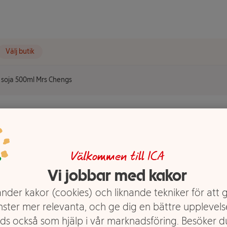
Välj butik
 soja 500ml Mrs Chengs
l Mrs
Välkommen till ICA
Vi jobbar med kakor
nder kakor (cookies) och liknande tekniker för att 
nster mer relevanta, och ge dig en bättre upplevels
ds också som hjälp i vår marknadsföring. Besöker 