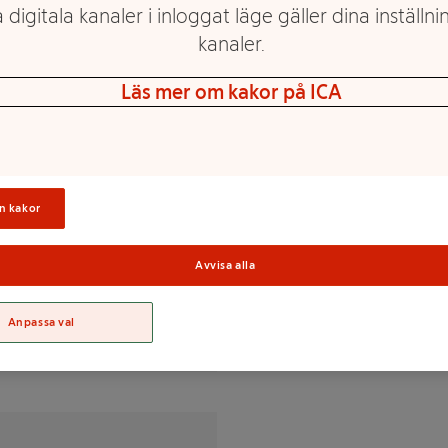
 digitala kanaler i inloggat läge gäller dina inställnin
kanaler.
Läs mer om kakor på ICA
åller gluten
akt, smakförstärkare (E631,
n kakor
Sortime
Avvisa alla
% av DRI(*)
Anpassa val