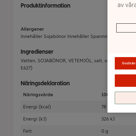
av våra
Produktinformation
Allergener
Innehåller Sojabönor Innehåller Spannmål som inneh
Ingredienser
Vatten, SOJABÖNOR, VETEMJÖL, salt, socker, jästextr
Godkän
E627)
Näringsdeklaration
Näringsvärde
100 Gram
Energi (kcal)
78 kcal
Energi (kJ)
326 kJ
Fett
0 g