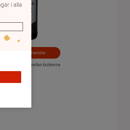
gar i alla
Välj butik och handla
ntet kan variera mellan butikerna