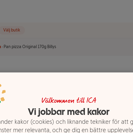
Välj butik
a
Pan pizza Original 170g Billys
170g Billys
Välkommen till ICA
Vi jobbar med kakor
nder kakor (cookies) och liknande tekniker för att 
nster mer relevanta, och ge dig en bättre upplevels