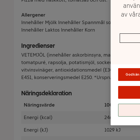
använ
av våra
Allergener
Innehåller Mjölk Innehåller Spannmål som innehåller
Innehåller Laktos Innehåller Korn
Ingredienser
VETEMJÖL (innehåller askorbinsyra, malt av KORN), O
tomatpuré, rapsolja, potatismjöl, socker, salt, modifi
vitvinsvinäger, antioxidationsmedel (E300, E331), ro
Godkän
E451, konserveringsmedel E250. *Ursprung: EU.
Näringsdeklaration
Näringsvärde
100 Gram
Energi (kcal)
246 kcal
Energi (kJ)
1029 kJ