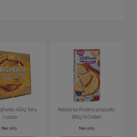
rgherita 450g Tony
Ristorante Piadina prosciutto
´s pizza
280g Dr.Oetker
Mer info
Mer info