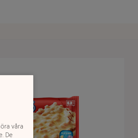
göra våra
e. De