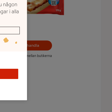
du någon
gar i alla
Välj butik och handla
ntet kan variera mellan butikerna