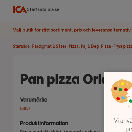
Startsida ica.se
Välj butik för rätt sortiment, pris och leveransalternativ
Startsida
Färdigmat & Såser
Pizza, Paj & Deg
Pizza
Fryst pizz
Pan pizza Original 
Varumärke
Billys
Vi anvä
Produktinformation
tjä
Pizza med fläskkött, tomatsås och ost.