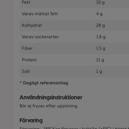
Fett
10 g
Varav mättat fett
4 g
Kolhydrat
28 g
Varav sockerarter
1.8 g
Fiber
1.5 g
Protein
11 g
Salt
1 g
* Dagligt referensintag
Användningsinstruktioner
Bör ej frysas efter upptining.
Förvaring
Förvaring: -18°CKan förvaras i kylskåp (+5°C) i högst t