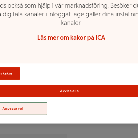
ds också som hjälp i vår marknadsföring. Besöker 
 digitala kanaler i inloggat läge gäller dina inställnin
kanaler.
 gluten Innehåller Vete
Läs mer om kakor på ICA
ST, griskött* (9%), vatten,
erad stärkelse, kryddor, jäst,
smarin, stabiliseringsmedel
Sortime
n kakor
Avvisa alla
% av DRI(*)
Anpassa val