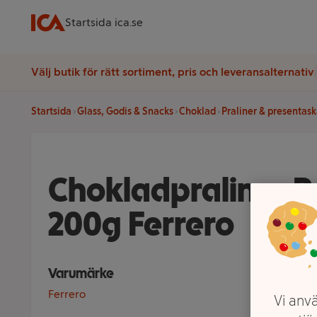
Startsida ica.se
Välj butik för rätt sortiment, pris och leveransalternativ
Startsida
Glass, Godis & Snacks
Choklad
Praliner & presentask
Chokladpraliner R
200g Ferrero
Varumärke
Ferrero
Vi anvä