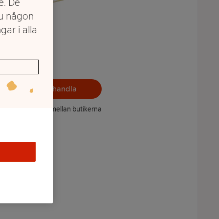
e. De
du någon
gar i alla
Välj butik och handla
ntet kan variera mellan butikerna