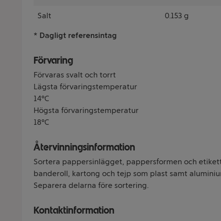
Salt
0.153 g
* Dagligt referensintag
Förvaring
Förvaras svalt och torrt
Lägsta förvaringstemperatur
14°C
Högsta förvaringstemperatur
18°C
Återvinningsinformation
Sortera pappersinlägget, pappersformen och etiket
banderoll, kartong och tejp som plast samt alumini
Separera delarna före sortering.
Kontaktinformation