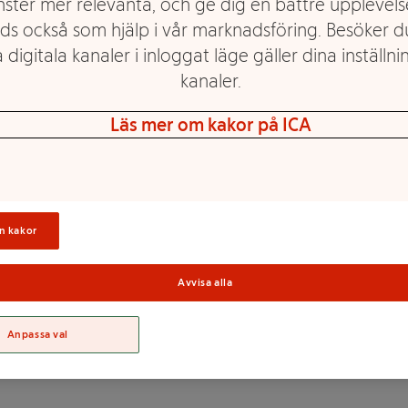
nster mer relevanta, och ge dig en bättre upplevels
ds också som hjälp i vår marknadsföring. Besöker 
 digitala kanaler i inloggat läge gäller dina inställnin
elnötter och krispigt kex.
kanaler.
Läs mer om kakor på ICA
annmål som innehåller gluten
Sortime
n kakor
0% (socker, kakaosmör,
vattenfritt MJÖLKFETT /
Avvisa alla
OJA); vanillin),
almolja, VETEMJÖL /
ÆLK), fettreducerad /
Anpassa val
A); jäsmedel / hævemiddel