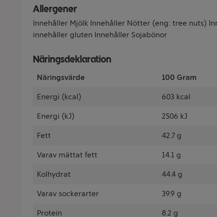
Allergener
Innehåller Mjölk Innehåller Nötter (eng: tree nuts) 
innehåller gluten Innehåller Sojabönor
Näringsdeklaration
Näringsvärde
100 Gram
Energi (kcal)
603 kcal
Energi (kJ)
2506 kJ
Fett
42.7 g
Varav mättat fett
14.1 g
Kolhydrat
44.4 g
Varav sockerarter
39.9 g
Protein
8.2 g