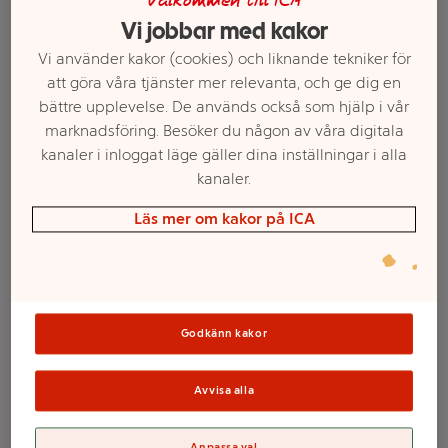
Välkommen till ICA
Vi jobbar med kakor
Vi använder kakor (cookies) och liknande tekniker för
att göra våra tjänster mer relevanta, och ge dig en
bättre upplevelse. De används också som hjälp i vår
marknadsföring. Besöker du någon av våra digitala
kanaler i inloggat läge gäller dina inställningar i alla
kanaler.
Läs mer om kakor på ICA
Välj butik och handla
Sortimentet kan variera mellan butikerna
Godkänn kakor
John Silver Hylsor
Avvisa alla
Grey 100-p
Anpassa val