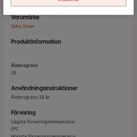
Varumärke
John Silver
Produktinformation
Åldersgräns
18
Användningsinstruktioner
Åldersgräns 18 år
Förvaring
Lägsta förvaringstemperatur
0°C
Högsta förvaringstemperatur