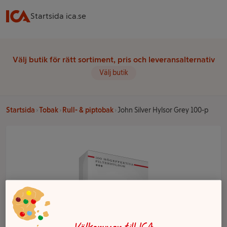
Startsida ica.se
Välj butik för rätt sortiment, pris och leveransalternativ
Välj butik
Startsida
Tobak
Rull- & piptobak
John Silver Hylsor Grey 100-p