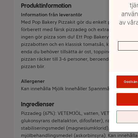
tjä
Produktinformation
använ
Information från leverantör
av våra
Med Pop Bakery Pizzakit gör du enkelt pizza precis s
förberett med färsk pizzadeg och extra fin tomatsås. 
ingen gör pizza som du! Ett Pop Bakery Pizzakit inneh
pizzabotten och en klassisk tomatsås, kryddad med 
enda du behöver tillsätta är ost, topping och några 
pizzan räcker till 3-6 personer, beroende på hur hun
pizzan blir.
Allergener
Godkän
Kan innehålla Mjölk Innehåller Spannmål som innehål
Ingredienser
Pizzadeg (67%): VETEMJÖL, vatten, VETEGLUTEN, ba
glukonsyrans deltalakton, difosfater), rapsolja, etylal
stabiliseringsmedel (magnesiumklorid), förtjockni
mjölbehandlingsmedel (askorbinsyra). Kan innehåll