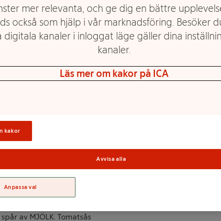
nster mer relevanta, och ge dig en bättre upplevels
ds också som hjälp i vår marknadsföring. Besöker 
 digitala kanaler i inloggat läge gäller dina inställnin
om du vill ha den. Vi har
Resten lämnar vi till dig – för
kanaler.
åller både färsk deg till
örter och söta smålökar. Det
Läs mer om kakor på ICA
stänk fantasi. Den färdiga
griga ni är – och hur god
Sortime
n kakor
ler gluten
Avvisa alla
kpulver (kaliumkarbonater,
Anpassa val
kohol, dextros, salt,
ngsmedel (xantangummi).
a spår av MJÖLK. Tomatsås