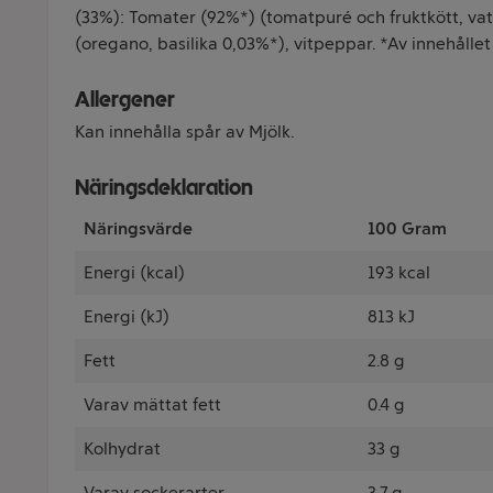
(33%): Tomater (92%*) (tomatpuré och fruktkött, vatten
(oregano, basilika 0,03%*), vitpeppar. *Av innehållet
Allergener
Kan innehålla spår av Mjölk.
Näringsdeklaration
Näringsvärde
100 Gram
Energi (kcal)
193 kcal
Energi (kJ)
813 kJ
Fett
2.8 g
Varav mättat fett
0.4 g
Kolhydrat
33 g
Varav sockerarter
3.7 g