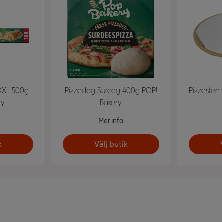
XXL 500g
Pizzadeg Surdeg 400g POP!
Pizzasten
ry
Bakery
Mer info
k
Välj butik