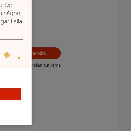
e. De
du någon
gar i alla
Välj butik och handla
ntet kan variera mellan butikerna