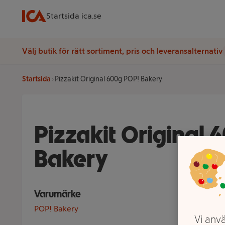
Startsida ica.se
Välj butik för rätt sortiment, pris och leveransalternativ
Startsida
Pizzakit Original 600g POP! Bakery
Pizzakit Original 
Bakery
Varumärke
POP! Bakery
Vi anvä