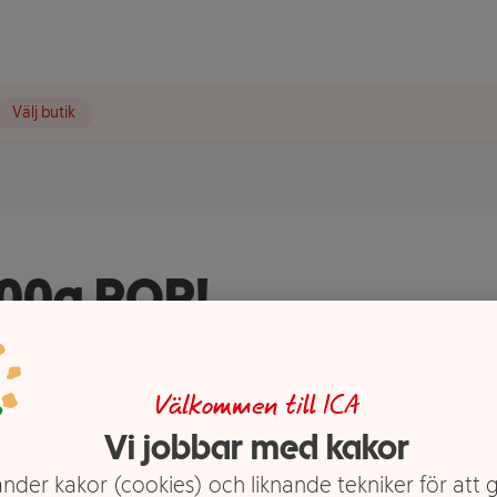
Välj butik
600g POP!
Välkommen till ICA
Vi jobbar med kakor
nder kakor (cookies) och liknande tekniker för att 