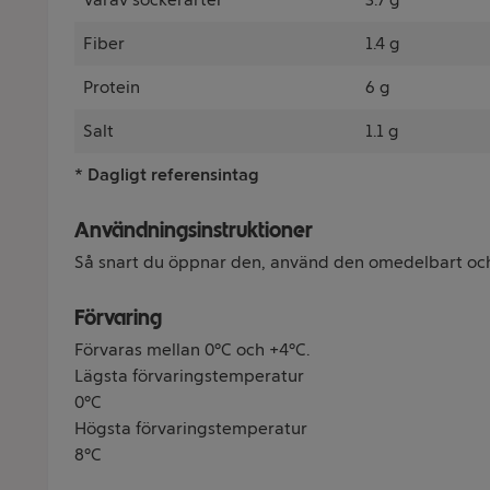
Fiber
1.4 g
Protein
6 g
Salt
1.1 g
* Dagligt referensintag
Användningsinstruktioner
Så snart du öppnar den, använd den omedelbart och ä
Förvaring
Förvaras mellan 0°C och +4°C.
Lägsta förvaringstemperatur
0°C
Högsta förvaringstemperatur
8°C