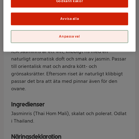
Godkänn kakor
Varumärke
Avvisa alla
ICA
Anpassa val
Produktinformation
ICA Jasminris är ett vitt, klibbigt ris med en
naturligt aromatisk doft och smak av jasmin. Passar
till orientalisk mat och andra kött- och
grönsaksrätter. Eftersom riset är naturligt klibbigt
passar det bra att äta med pinnar även för den
ovane.
Ingredienser
Jasminris (Thai Hom Mali), skalat och polerat. Odlat
i Thailand.
Näringsdeklaration