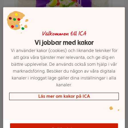
Välkommen till ICA
Vi jobbar med kakor
Vi använder kakor (cookies) och liknande tekniker för
att göra våra tjänster mer relevanta, och ge dig en
bättre upplevelse. De används också som hjälp i vår
Välj butik och handla
marknadsföring. Besöker du någon av våra digitala
kanaler i inloggat läge gäller dina inställningar i alla
Sortimentet kan variera mellan butikerna
kanaler.
Läs mer om kakor på ICA
Jasminris 2kg ICA
Asia