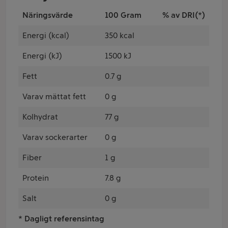
Näringsvärde
100 Gram
% av DRI(*)
Energi (kcal)
350 kcal
Energi (kJ)
1500 kJ
Fett
0.7 g
Varav mättat fett
0 g
Kolhydrat
77 g
Varav sockerarter
0 g
Fiber
1 g
Protein
7.8 g
Salt
0 g
* Dagligt referensintag