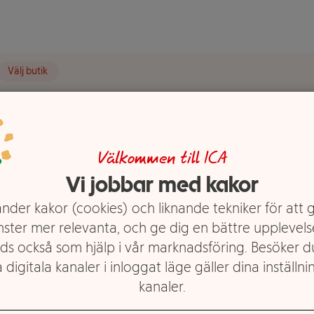
Välj butik
Välkommen till ICA
uka Höjd
Vi jobbar med kakor
nder kakor (cookies) och liknande tekniker för att 
ärger
nster mer relevanta, och ge dig en bättre upplevels
ds också som hjälp i vår marknadsföring. Besöker 
 digitala kanaler i inloggat läge gäller dina inställnin
kanaler.