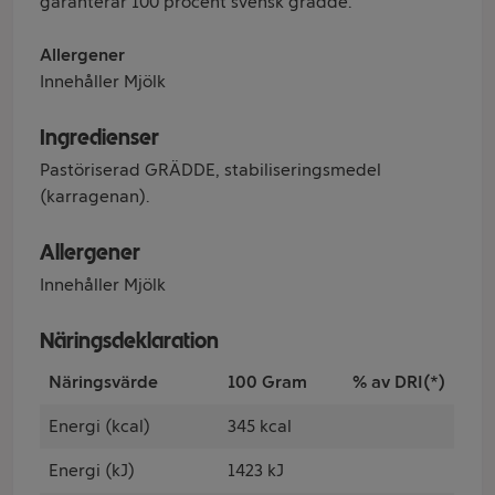
garanterar 100 procent svensk grädde.
Allergener
Innehåller Mjölk
Ingredienser
Pastöriserad GRÄDDE, stabiliseringsmedel
(karragenan).
Allergener
Innehåller Mjölk
Näringsdeklaration
Näringsvärde
100 Gram
% av DRI(*)
Energi (kcal)
345 kcal
Energi (kJ)
1423 kJ