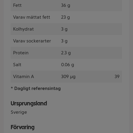
Fett
36 g
Varav mättat fett
23 g
Kolhydrat
3 g
Varav sockerarter
3 g
Protein
2.3 g
Salt
0.06 g
Vitamin A
309 µg
39
* Dagligt referensintag
Ursprungsland
Sverige
Förvaring