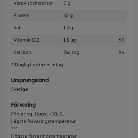
Varav sockerarter
0 g
Protein
26 g
Salt
1.2 g
Vitamin B12
1.5 µg
60
Kalcium
766 mg
96
* Dagligt referensintag
Ursprungsland
Sverige
Förvaring
Förvaring: Högst +10ºC.
Lägsta förvaringstemperatur
2°C
Högsta förvaringstemperatur