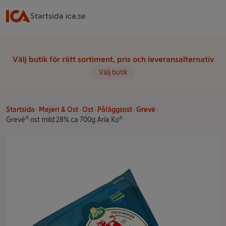
Startsida ica.se
Välj butik för rätt sortiment, pris och leveransalternativ
Välj butik
Startsida
Mejeri & Ost
Ost
Påläggsost
Grevé
Grevé® ost mild 28% ca 700g Arla Ko®