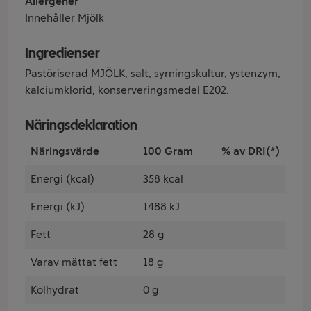
Allergener
Innehåller Mjölk
Ingredienser
Pastöriserad MJÖLK, salt, syrningskultur, ystenzym,
kalciumklorid, konserveringsmedel E202.
Näringsdeklaration
Näringsvärde
100 Gram
% av DRI(*)
Energi (kcal)
358 kcal
Energi (kJ)
1488 kJ
Fett
28 g
Varav mättat fett
18 g
Kolhydrat
0 g