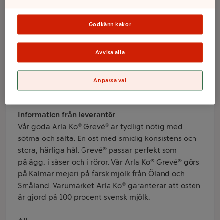
28% ca 700g Arla
Ko®
Godkänn kakor
Avvisa alla
Varumärke
Arla Ko
Anpassa val
Produktinformation
Information från leverantör
Vår goda Arla Ko® Grevé® är tydligt nötig med
sötma och sälta. En ost med smidig konsistens och
stora, härliga hål. Grevé® passar perfekt som
pålägg, i såser och i röror. Vår Arla Ko® Grevé® görs
på Kalmar mejeri på färsk mjölk från Öland och
Småland. Varumärket Arla Ko® garanterar att osten
är gjord på 100 procent svensk mjölk.