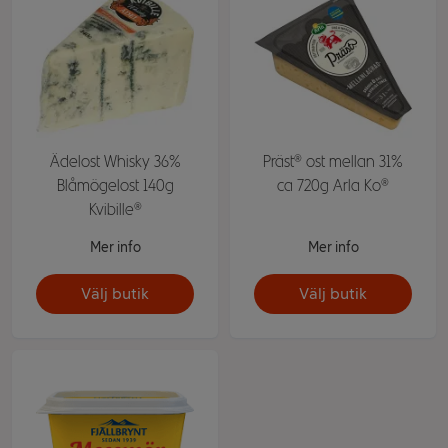
Ädelost Whisky 36%
Präst® ost mellan 31%
Blåmögelost 140g
ca 720g Arla Ko®
Kvibille®
Mer info
Mer info
Välj butik
Välj butik