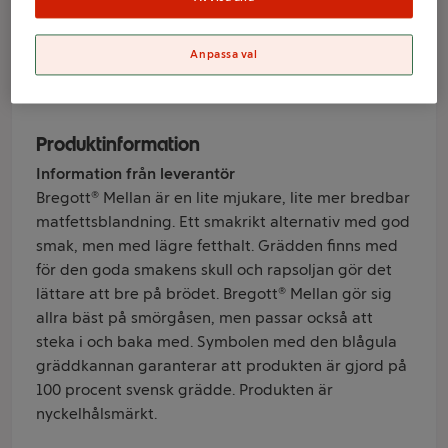
Anpassa val
Varumärke
Bregott
Produktinformation
Information från leverantör
Bregott® Mellan är en lite mjukare, lite mer bredbar
matfettsblandning. Ett smakrikt alternativ med god
smak, men med lägre fetthalt. Grädden finns med
för den goda smakens skull och rapsoljan gör det
lättare att bre på brödet. Bregott® Mellan gör sig
allra bäst på smörgåsen, men passar också att
steka i och baka med. Symbolen med den blågula
gräddkannan garanterar att produkten är gjord på
100 procent svensk grädde. Produkten är
nyckelhålsmärkt.