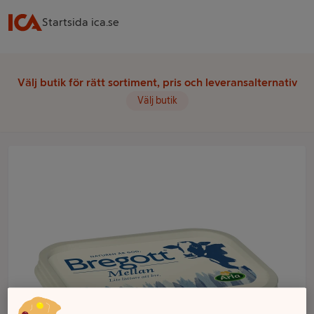
Startsida ica.se
Välj butik för rätt sortiment, pris och leveransalternativ
Välj butik