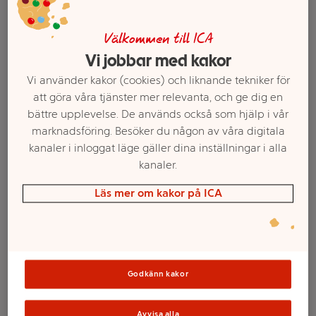
Välkommen till ICA
Vi jobbar med kakor
Vi använder kakor (cookies) och liknande tekniker för
att göra våra tjänster mer relevanta, och ge dig en
bättre upplevelse. De används också som hjälp i vår
marknadsföring. Besöker du någon av våra digitala
Välj butik och handla
kanaler i inloggat läge gäller dina inställningar i alla
kanaler.
Sortimentet kan variera mellan butikerna
Läs mer om kakor på ICA
Smör & rapsolja
Mellan 300g
Godkänn kakor
Bregott®
Avvisa alla