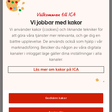
Välkommen till ICA
Vi jobbar med kakor
Vi använder kakor (cookies) och liknande tekniker för
att göra våra tjänster mer relevanta, och ge dig en
bättre upplevelse. De används också som hjälp i vår
marknadsföring. Besöker du någon av våra digitala
kanaler i inloggat läge gäller dina inställningar i alla
kanaler.
Välj butik och handla
Läs mer om kakor på ICA
Sortimentet kan variera mellan butikerna
Provensalsk
Godkänn kakor
sallad 150g ICA