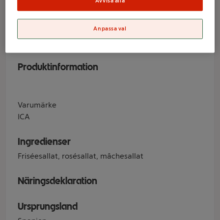
Avvisa alla
Varumärke
Anpassa val
ICA
Produktinformation
Varumärke
ICA
Ingredienser
Friséesallat, rosésallat, mâchesallat
Näringsdeklaration
Ursprungsland