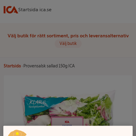
Startsida ica.se
Välj butik för rätt sortiment, pris och leveransalternativ
Välj butik
Startsida
Provensalsk sallad 150g ICA