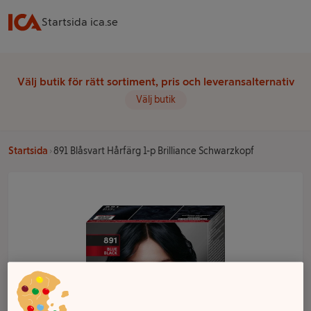
Startsida ica.se
Välj butik för rätt sortiment, pris och leveransalternativ
Välj butik
Startsida
891 Blåsvart Hårfärg 1-p Brilliance Schwarzkopf