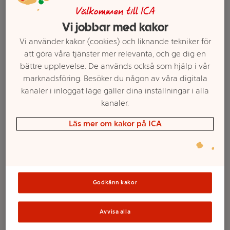
Välkommen till ICA
Vi jobbar med kakor
Vi använder kakor (cookies) och liknande tekniker för
att göra våra tjänster mer relevanta, och ge dig en
bättre upplevelse. De används också som hjälp i vår
marknadsföring. Besöker du någon av våra digitala
kanaler i inloggat läge gäller dina inställningar i alla
kanaler.
Läs mer om kakor på ICA
Välj butik och handla
Sortimentet kan variera mellan butikerna
Godkänn kakor
891 Blåsvart
Hårfärg 1-p
Avvisa alla