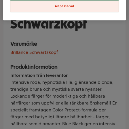
Brilliance
Anpassa val
Schwarzkopf
Varumärke
Brillance Schwartzkopf
Produktinformation
Information från leverantör
Intensiva röda, hypnotiska lila, glänsande blonda,
trendiga bruna och mystiska svarta nyanser.
Lockande färger för moderiktiga och hållbara
hårfärger som uppfyller alla tänkbara önskemål! En
speciellt framtagen Color Protect-formula ger
färger med betydligt längre hållbarhet - färger,
hållbara som diamanter. Blue Black ger en intensiv