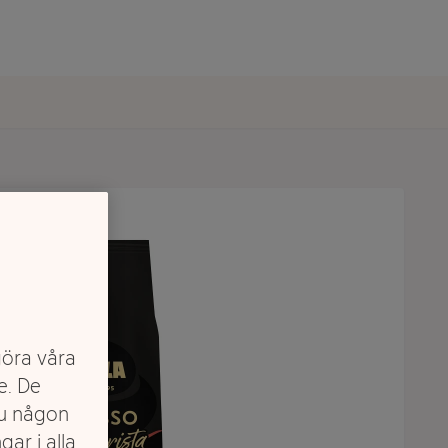
göra våra
e. De
du någon
gar i alla