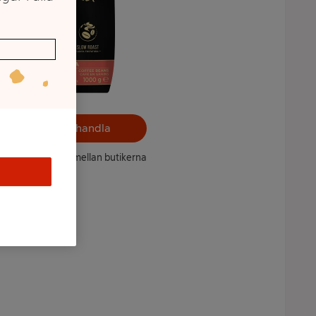
Välj butik och handla
ntet kan variera mellan butikerna