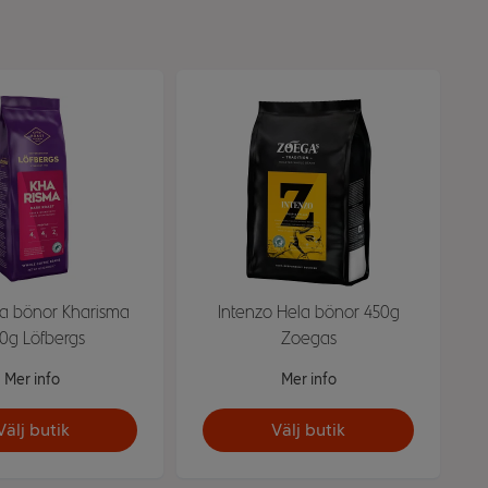
la bönor Kharisma
Intenzo Hela bönor 450g
0g Löfbergs
Zoegas
Mer info
Mer info
Välj butik
Välj butik