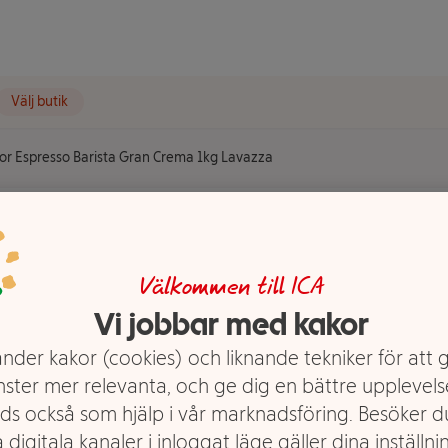
Välj butik
or Espresso Barista Gran Crema 1kg Lavazza
so Barista
Välkommen till ICA
avazza
Vi jobbar med kakor
nder kakor (cookies) och liknande tekniker för att 
nster mer relevanta, och ge dig en bättre upplevels
ds också som hjälp i vår marknadsföring. Besöker 
 digitala kanaler i inloggat läge gäller dina inställnin