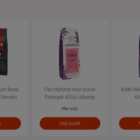
ium Roast
Fika Mörkrost hela bönor
Kaffe He
 Gevalia
Ekologisk 400g Löfbergs
40
Mer info
k
Välj butik