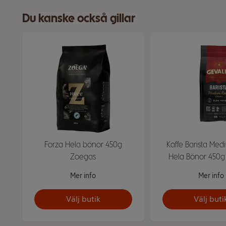
Du kanske också gillar
Forza Hela bönor 450g
Kaffe Barista Med
Zoegas
Hela Bönor 450g
Mer info
Mer info
Välj butik
Välj buti