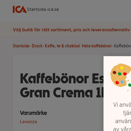
Startsida ica.se
Välj butik för rätt sortiment, pris och leveransalternativ
Startsida
Dryck
Kaffe, te & choklad
Hela kaffebönor
Kaffebön
Kaffebönor Espres
Gran Crema 1kg L
Vi anvä
tjä
Varumärke
använ
Lavazza
av våra