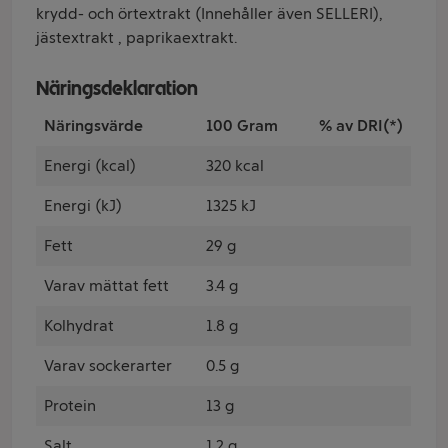
krydd- och örtextrakt (Innehåller även SELLERI),
jästextrakt , paprikaextrakt.
Näringsdeklaration
Näringsvärde
100 Gram
% av DRI(*)
Energi (kcal)
320 kcal
Energi (kJ)
1325 kJ
Fett
29 g
Varav mättat fett
3.4 g
Kolhydrat
1.8 g
Varav sockerarter
0.5 g
Protein
13 g
Salt
1.2 g