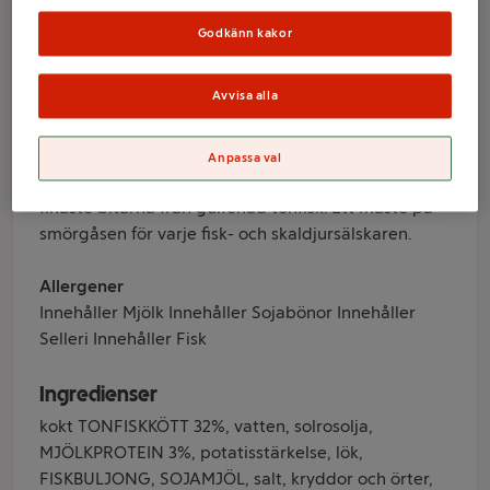
Godkänn kakor
Varumärke
Argeta
Avvisa alla
Produktinformation
Anpassa val
Krämig tonfiskpastej från Balkan. Gjord på de
finaste bitarna från gulfenad tonfisk. Ett måste på
smörgåsen för varje fisk- och skaldjursälskaren.
Allergener
Innehåller Mjölk Innehåller Sojabönor Innehåller
Selleri Innehåller Fisk
Ingredienser
kokt TONFISKKÖTT 32%, vatten, solrosolja,
MJÖLKPROTEIN 3%, potatisstärkelse, lök,
FISKBULJONG, SOJAMJÖL, salt, kryddor och örter,