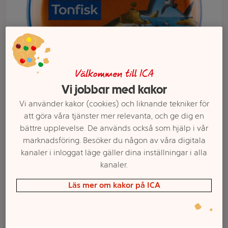
Välkommen till ICA
Vi jobbar med kakor
Vi använder kakor (cookies) och liknande tekniker för
att göra våra tjänster mer relevanta, och ge dig en
Välj butik och handla
bättre upplevelse. De används också som hjälp i vår
marknadsföring. Besöker du någon av våra digitala
Sortimentet kan variera mellan butikerna
kanaler i inloggat läge gäller dina inställningar i alla
kanaler.
Läs mer om kakor på ICA
Tonfiskpastej 95g
Argeta