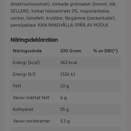
dinatriuminosinat), torkade grönsaker (morot, lök,
SELLERI), torkat hönsextrakt 2%, majsstärkelse,
socker, hönsfett, kryddor, färgämne (sockerkulör),
persiljablad. KAN INNEHÅLLA SPÅR AV MJÖLK.
Näringsdeklaration
Näringsvärde
100 Gram
% av DRI(*)
Energi (kcal)
362 kcal
Energi (kJ)
1526 kJ
Fett
10 g
Varav mättat fett
6 g
Kolhydrat
55 g
Varav sockerarter
5.3 g