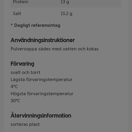
Protein
13 g
Salt
15.2 g
* Dagligt referensintag
Användningsinstruktioner
Pulversoppa sädes med vatten och kokas
Förvaring
svalt och torrt
Lägsta förvaringstemperatur
4°C
Högsta förvaringstemperatur
30°C
Återvinningsinformation
sorteras plast