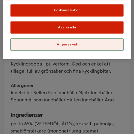
Podravka
Godkänn kakor
Avvisa alla
Varumärke
Podravka
Anpassa val
Produktinformation
Kycklingsoppa i pulverform. God och enkel att
tillaga, full av grönsaker och fina kycklingbitar.
Allergener
Innehåller Selleri Kan innehålla Mjölk Innehåller
Spannmål som innehåller gluten Innehåller Ägg
Ingredienser
pasta 65% (VETEMJÖL, ÄGG), koksalt, palmolja,
smakförstärkare (mononatriumglutamat,