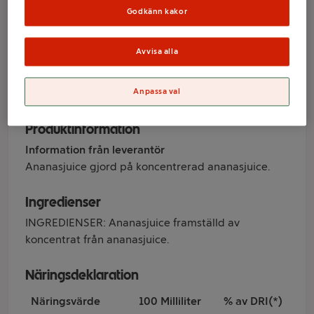
Fontana
Godkänn kakor
Avvisa alla
Varumärke
Anpassa val
Fontana
Produktinformation
Information från leverantör
Ananasjuice gjord på koncentrerad ananasjuice.
Ingredienser
INGREDIENSER: Ananasjuice framställd av
koncentrat från ananasjuice.
Näringsdeklaration
Näringsvärde
100 Milliliter
% av DRI(*)