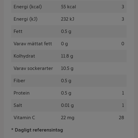
Energi (kcal)
55 kcal
3
Energi (kJ)
232 kJ
3
Fett
0.5 g
Varav mättat fett
0 g
0
Kolhydrat
11.8 g
Varav sockerarter
10.5 g
Fiber
0.5 g
Protein
0.5 g
1
Salt
0.01 g
1
Vitamin C
22 mg
28
* Dagligt referensintag