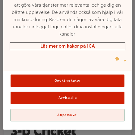
att göra våra tjänster mer relevanta, och ge dig en
bättre upplevelse. De används också som hjälp i vår
marknadsföring. Besöker du någon av våra digitala
kanaler i inloggat läge gäller dina inställningar i alla
kanaler.
Läs mer om kakor på ICA
Välj butik och handla
Godkänn kakor
Sortimentet kan variera mellan butikerna
Avvisa alla
Tändare Simplic
Anpassa val
3-p Cricket