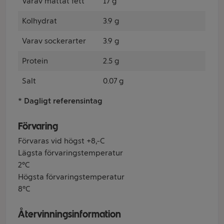
Varav mättat fett
17 g
Kolhydrat
3.9 g
Varav sockerarter
3.9 g
Protein
2.5 g
Salt
0.07 g
* Dagligt referensintag
Förvaring
Förvaras vid högst +8ºC
Lägsta förvaringstemperatur
2°C
Högsta förvaringstemperatur
8°C
Återvinningsinformation