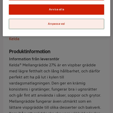
lång hållbarhet
27% 2,5dl Kelda®
Avvisa alla
Anpassa val
Varumärke
Kelda
Produktinformation
Information från leverantör
Kelda® Mellangrädde 27% är en vispbar grädde
med lägre fetthalt och lång hållbarhet, och därför
perfekt att ha på lut i kylen till
vardagsmatlagningen. Den ger en krämig
konsistens i gratänger, fungerar bra i ugnsrätter
och går fint att använda i såser, soppor och grytor.
Mellangrädde fungerar även utmärkt som en
lättare vispgrädde till olika desserter och bakverk.