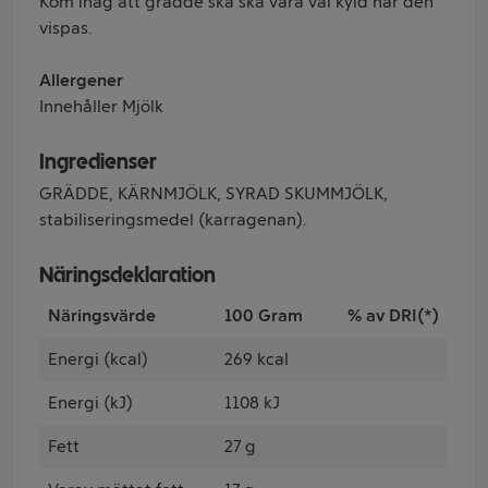
Kom ihåg att grädde ska ska vara väl kyld när den
vispas.
Allergener
Innehåller Mjölk
Ingredienser
GRÄDDE, KÄRNMJÖLK, SYRAD SKUMMJÖLK,
stabiliseringsmedel (karragenan).
Näringsdeklaration
Näringsvärde
100 Gram
% av DRI(*)
Energi (kcal)
269 kcal
Energi (kJ)
1108 kJ
Fett
27 g