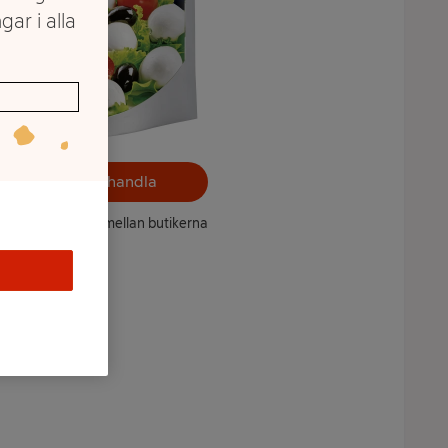
gar i alla
Välj butik och handla
ntet kan variera mellan butikerna