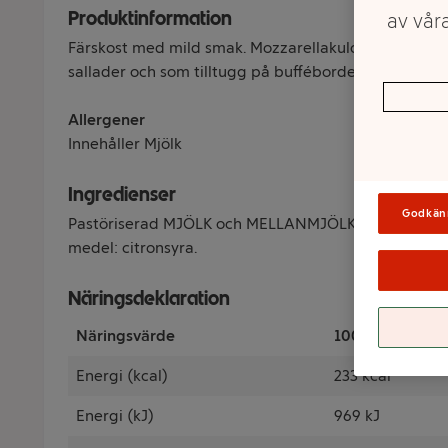
Produktinformation
av våra
Färskost med mild smak. Mozzarellakulorna passar till
sallader och som tilltugg på buffébordet.
Allergener
Innehåller Mjölk
Ingredienser
Godkän
Pastöriserad MJÖLK och MELLANMJÖLK (IT), salt, ys
medel: citronsyra.
Näringsdeklaration
Näringsvärde
100 Gram
Energi (kcal)
233 kcal
Energi (kJ)
969 kJ