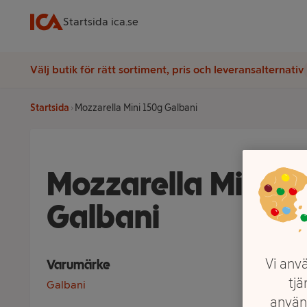
Startsida ica.se
Välj butik för rätt sortiment, pris och leveransalternativ
Startsida
Mozzarella Mini 150g Galbani
Mozzarella Mini 1
Galbani
Vi anvä
Varumärke
tjä
Galbani
använ