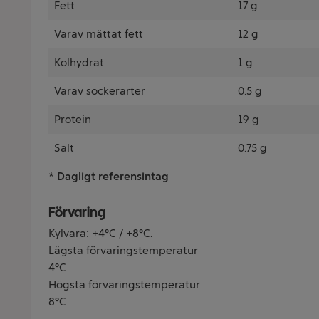
Fett
17 g
Varav mättat fett
12 g
Kolhydrat
1 g
Varav sockerarter
0.5 g
Protein
19 g
Salt
0.75 g
* Dagligt referensintag
Förvaring
Kylvara: +4°C / +8°C.
Lägsta förvaringstemperatur
4°C
Högsta förvaringstemperatur
8°C