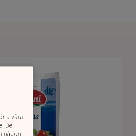
göra våra
e. De
du någon