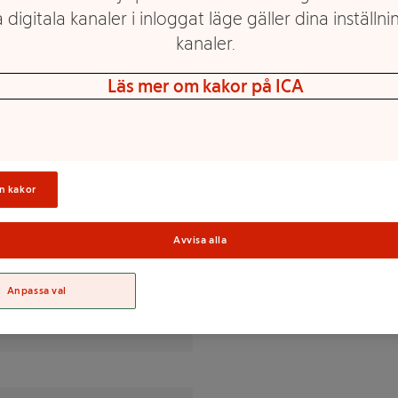
 digitala kanaler i inloggat läge gäller dina inställnin
kanaler.
 panering och fritering, i
Läs mer om kakor på ICA
n kakor
tenzym, surhetsreglerande
Sortime
Avvisa alla
Anpassa val
% av DRI(*)