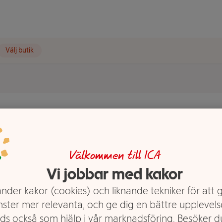
Välj butik
50g
Välkommen till ICA
Vi jobbar med kakor
nder kakor (cookies) och liknande tekniker för att 
nster mer relevanta, och ge dig en bättre upplevels
ds också som hjälp i vår marknadsföring. Besöker 