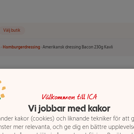
Välj butik
s
Hamburgerdressing
Amerikansk dressing Bacon 230g Kavli
ing Bacon
Välkommen till ICA
Vi jobbar med kakor
nder kakor (cookies) och liknande tekniker för att 
nster mer relevanta, och ge dig en bättre upplevels