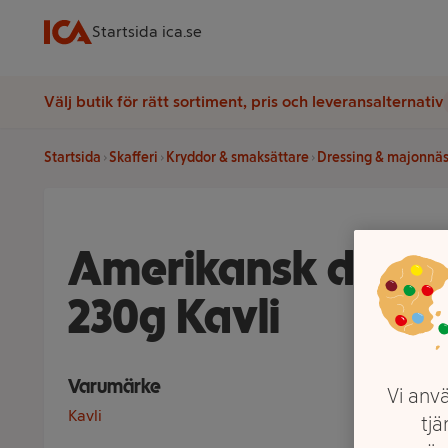
Startsida ica.se
Välj butik för rätt sortiment, pris och leveransalternativ
Startsida
Skafferi
Kryddor & smaksättare
Dressing & majonnä
Amerikansk dress
230g Kavli
Varumärke
Vi anvä
Kavli
tjä