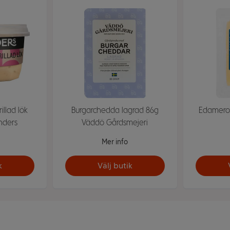
illad lök
Burgarchedda lagrad 86g
Edameros
nders
Väddö Gårdsmejeri
Mer info
k
Välj butik