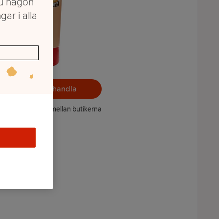
du någon
gar i alla
Välj butik och handla
ntet kan variera mellan butikerna