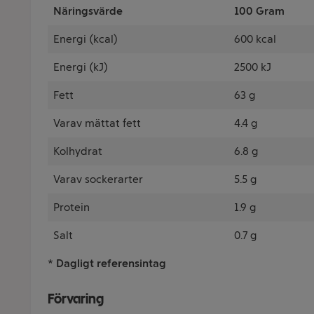
Näringsvärde
100 Gram
Energi (kcal)
600 kcal
Energi (kJ)
2500 kJ
Fett
63 g
Varav mättat fett
4.4 g
Kolhydrat
6.8 g
Varav sockerarter
5.5 g
Protein
1.9 g
Salt
0.7 g
* Dagligt referensintag
Förvaring