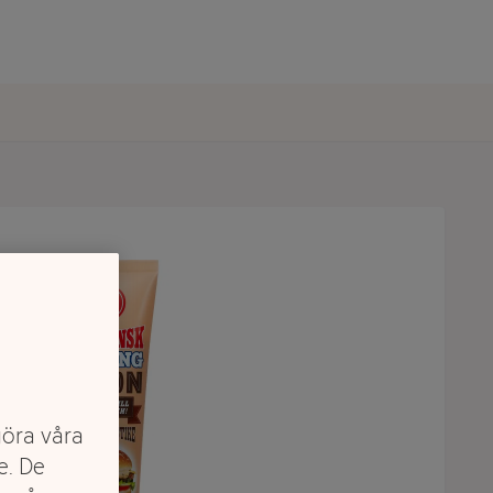
göra våra
e. De