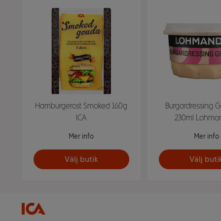
Hamburgerost Smoked 160g
Burgardressing Gr
ICA
230ml Lohma
Mer info
Mer info
Välj butik
Välj buti