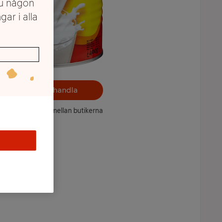
du någon
gar i alla
Välj butik och handla
ntet kan variera mellan butikerna