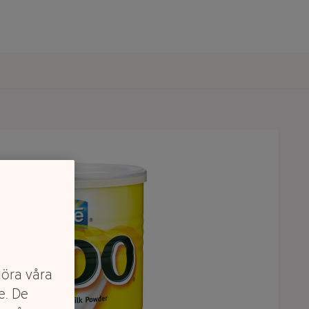
göra våra
e. De