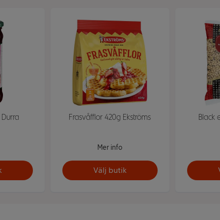
 Durra
Frasvåfflor 420g Ekströms
Black 
Mer info
k
Välj butik