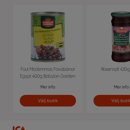
Foul Modemmas Favabönor
Rosensylt 430g
Egypt 400g Babylon Garden
Mer info
Mer info
Välj butik
Välj buti