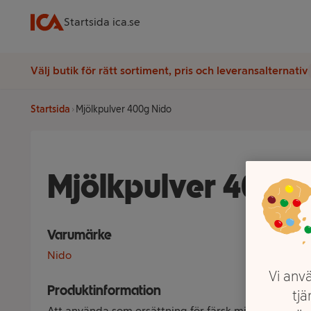
Startsida ica.se
Välj butik för rätt sortiment, pris och leveransalternativ
Startsida
Mjölkpulver 400g Nido
Mjölkpulver 400g 
Varumärke
Nido
Vi anvä
Produktinformation
tjä
Att använda som ersättning för färsk mjölk.