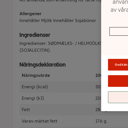
använ
av våra
Allergener
Innehåller Mjölk Innehåller Sojabönor
Ingredienser
Ingredienser: SØDMÆLKS- / HELMJÖLKSPULVER, emu
(SOJALECITIN).
Näringsdeklaration
Godkän
Näringsvärde
100 Gram
Energi (kcal)
503 kcal
Energi (kJ)
2101 kJ
Fett
28.2 g
Varav mättat fett
17.6 g