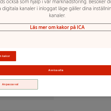
ds också som hjälp i vår marknadsföring. Besöker 
 digitala kanaler i inloggat läge gäller dina inställnin
kanaler.
Läs mer om kakor på ICA
lgator /emulgeringsmedel
Sortime
n kakor
% av DRI(*)
Avvisa alla
Anpassa val