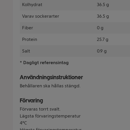
Kolhydrat
36.5 g
Varav sockerarter
36.5 g
Fiber
0 g
Protein
25.7 g
Salt
0.9 g
* Dagligt referensintag
Användningsinstruktioner
Behållaren ska hållas stängd.
Förvaring
Förvaras torrt svalt.
Lägsta förvaringstemperatur
4°C
Högsta förvaringstemperatur