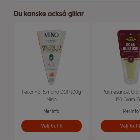
Du kanske också gillar
Pecorino Romano DOP 100g
Parmesanost Gra
Mino
150 Gram Z
Mer info
Mer info
Välj butik
Välj buti