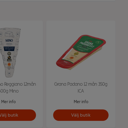
no Reggiano 12mån
Grana Padano 12 mån 350g
400g Mino
ICA
Mer info
Mer info
Välj butik
Välj butik