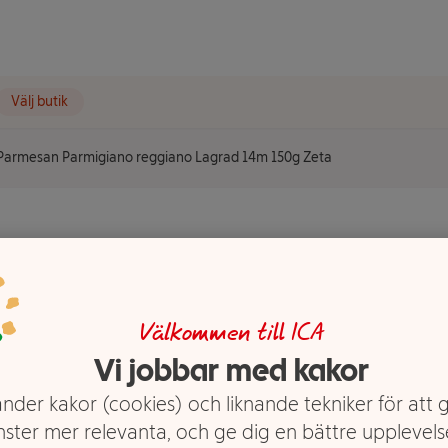
Välj butik
Parmesan Parmigiano reggiano Lagrad 14m 150g Zeta
iano
14m 150g
Välkommen till ICA
Vi jobbar med kakor
nder kakor (cookies) och liknande tekniker för att 
nster mer relevanta, och ge dig en bättre upplevels