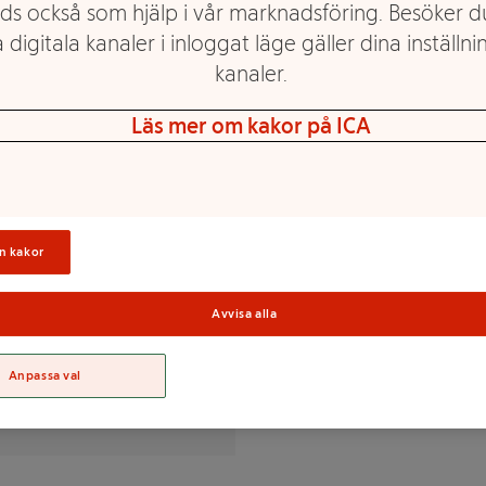
ds också som hjälp i vår marknadsföring. Besöker 
 digitala kanaler i inloggat läge gäller dina inställnin
kanaler.
ar att riva över gratänger,
Läs mer om kakor på ICA
Sortime
n kakor
Avvisa alla
Anpassa val
% av DRI(*)