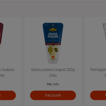
n Gustoso
Grana padano lagrad 200g
Parmigia
eta
Zeta
Mer info
k
Välj butik