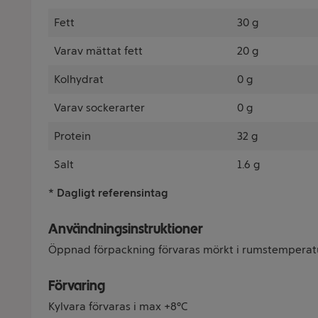
Fett
30 g
Varav mättat fett
20 g
Kolhydrat
0 g
Varav sockerarter
0 g
Protein
32 g
Salt
1.6 g
* Dagligt referensintag
Användningsinstruktioner
Öppnad förpackning förvaras mörkt i rumstemperatur
Förvaring
Kylvara förvaras i max +8°C