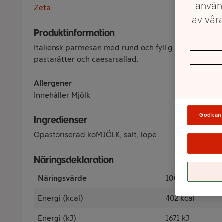
använ
Zeta
av våra
Produktinformation
Italiensk parmesan med rund och fyllig karaktär. Pass
pastarätter och caesarsallad.
Allergener
Innehåller Mjölk
Godkän
Ingredienser
Opastöriserad koMJÖLK, salt, löpe
Näringsdeklaration
Näringsvärde
100 Gram
Energi (kcal)
402 kcal
Energi (kJ)
1671 kJ