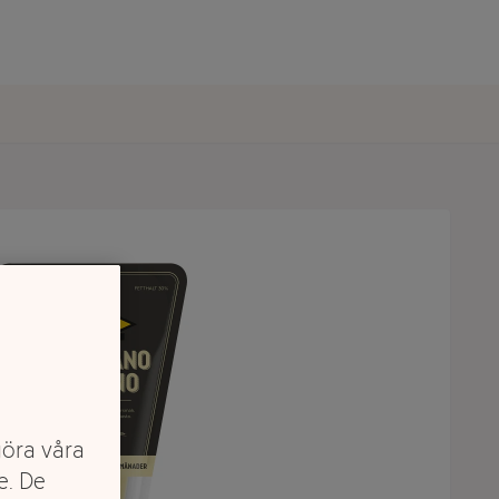
göra våra
e. De