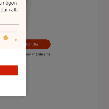
du någon
gar i alla
Välj butik och handla
ntet kan variera mellan butikerna