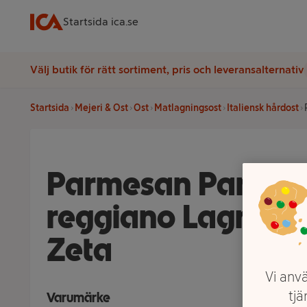
Startsida ica.se
Välj butik för rätt sortiment, pris och leveransalternativ
Startsida
Mejeri & Ost
Ost
Matlagningsost
Italiensk hårdost
Parmesan Parmig
reggiano Lagrad 
Zeta
Vi anvä
tjä
Varumärke