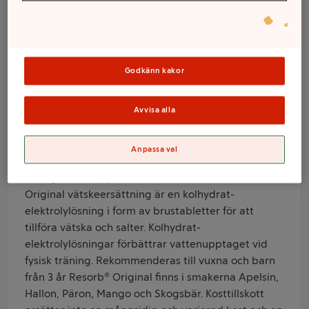
Hallon 2-p 20st
90g Resorb
Godkänn kakor
Varumärke
Resorb
Avvisa alla
Produktinformation
Anpassa val
Kosttillskott
Resorb® Original är vätskeersättning
med god och uppfriskande smak av hallon. Resorb®
Original vätskeersättning är en kolhydrat-
elektrolylösning i form av brustabletter för att
tillföra vätska och salter. Kolhydrat-
elektrolylösningar förbättrar vattenupptaget vid
fysisk träning. Rekommenderas till vuxna och barn
från 3 år Resorb® Original finns i smakerna Apelsin,
Hallon, Päron, Mango och Skogsbär. Kosttillskott