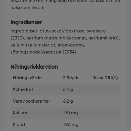
ersätter inte en mångsidig och varierad kost och en
hälsosam livsstil.
Ingredienser
Ingredienser: druvsocker/ dextrose, syra/syre
(E330), natrium (natriumbikarbonat, natriumklorid),
kalium (kaliumklorid), arom/aroma,
sötningsmedel/sødestof (E954).
Näringsdeklaration
Näringsvärde
2 Styck
% av DRI(*)
Kolhydrat
6.4 g
Varav sockerarter
6.2 g
Kalium
170 mg
Klorid
190 mg