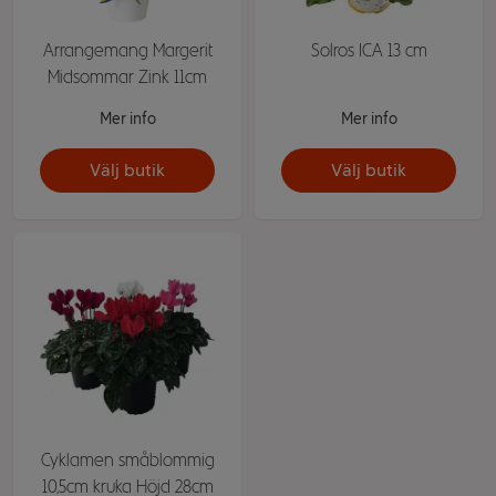
Arrangemang Margerit
Solros ICA 13 cm
Midsommar Zink 11cm
Mer info
Mer info
Välj butik
Välj butik
Cyklamen småblommig
10,5cm kruka Höjd 28cm