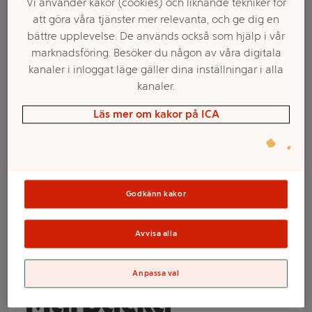
Vi använder kakor (cookies) och liknande tekniker för
att göra våra tjänster mer relevanta, och ge dig en
bättre upplevelse. De används också som hjälp i vår
marknadsföring. Besöker du någon av våra digitala
kanaler i inloggat läge gäller dina inställningar i alla
kanaler.
Läs mer om kakor på ICA
Välj butik och handla
Godkänn kakor
Sortimentet kan variera mellan butikerna
Avvisa alla
Pelargon
Anpassa val
Mårbacka