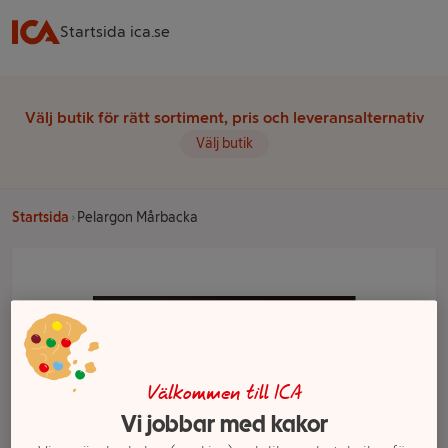
Startsida ica.se
Välj butik för rätt sortiment, pris och leveransalternativ
Välj butik
Startsida
Pelargon Mårbacka
Välkommen till ICA
Vi jobbar med kakor