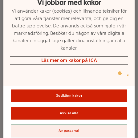
Vi jobbar med kakor
Vi använder kakor (cookies) och liknande tekniker för
att göra våra tjänster mer relevanta, och ge dig en
bättre upplevelse. De används också som hjälp i vår
marknadsföring. Besöker du någon av våra digitala
kanaler i inloggat läge gäller dina inställningar i alla
kanaler.
Läs mer om kakor på ICA
Välj butik och handla
Sortimentet kan variera mellan butikerna
Godkänn kakor
Kronljus Vit
Avvisa alla
Stearin 20cm 30-p
Anpassa val