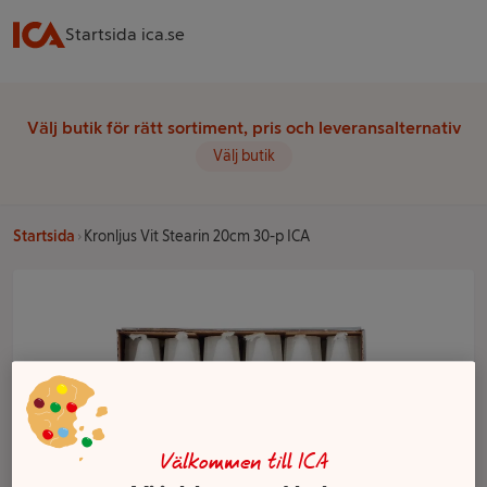
Startsida ica.se
Välj butik för rätt sortiment, pris och leveransalternativ
Välj butik
Startsida
Kronljus Vit Stearin 20cm 30-p ICA
Välkommen till ICA