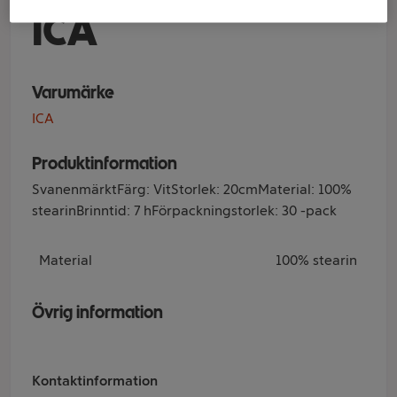
ICA
Varumärke
ICA
Produktinformation
SvanenmärktFärg: VitStorlek: 20cmMaterial: 100%
stearinBrinntid: 7 hFörpackningstorlek: 30 -pack
Material
100% stearin
Övrig information
Kontaktinformation