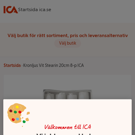
Startsida ica.se
Välj butik för rätt sortiment, pris och leveransalternativ
Välj butik
Startsida
Kronljus Vit Stearin 20cm 8-p ICA
Välkommen till ICA