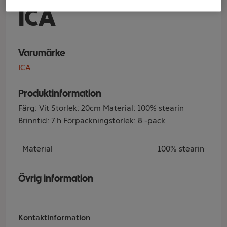
ICA
Varumärke
ICA
Produktinformation
Färg: Vit Storlek: 20cm Material: 100% stearin
Brinntid: 7 h Förpackningstorlek: 8 -pack
Material
100% stearin
Övrig information
Kontaktinformation