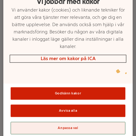
Vi jobbar med kakor
Vi använder kakor (cookies) och liknande tekniker för
att göra våra tjänster mer relevanta, och ge dig en
bättre upplevelse. De används också som hjälp i vår
marknadsföring. Besöker du någon av våra digitala
kanaler i inloggat läge gäller dina inställningar i alla
kanaler.
Läs mer om kakor på ICA
Välj butik och handla
Sortimentet kan variera mellan butikerna
Godkänn kakor
Kronljus Vit
Avvisa alla
Stearin 20cm 8-p
Anpassa val