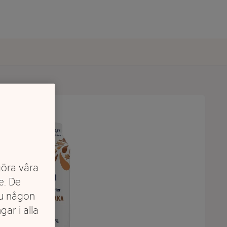
göra våra
e. De
du någon
gar i alla