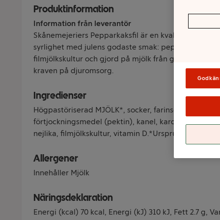
Produktinformation
Information från leverantör
Skånemejeriers Pepparkaksfil är en kvalitetsfil som 
syrlighet med julens godaste smak: pepparkaka. Vår
filmjölkskultur och gjord på mjölk från gårdar i söd
kraven på djuromsorg.
Godkän
Ingredienser
Högpastöriserad MJÖLK*, socker, farinsocker, majsst
förtjockningsmedel (pektin), kanel, kardemumma, syr
nejlika, filmjölkskultur, vitamin D.*Ursprungsland: Sv
Allergener
Innehåller Mjölk
Näringsdeklaration
Energi (kcal) 70 kcal, Energi (kJ) 310 kJ, Fett 2.7 g, V