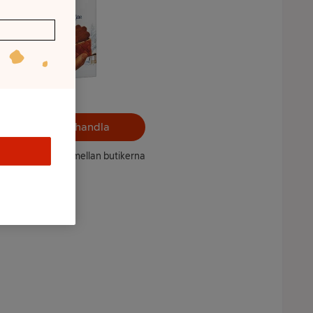
Välj butik och handla
ntet kan variera mellan butikerna