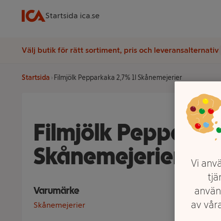
Startsida ica.se
Välj butik för rätt sortiment, pris och leveransalternativ
Startsida
Filmjölk Pepparkaka 2,7% 1l Skånemejerier
Filmjölk Pepparkak
Skånemejerier
Vi anvä
tjä
Varumärke
använ
av våra
Skånemejerier