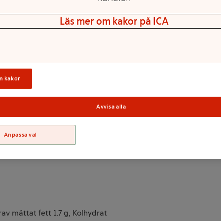
Läs mer om kakor på ICA
kombinerar filens naturliga
 pepparkaksfil är syrad med
ra Sverige med de högsta
n kakor
Avvisa alla
ärkelse, naturlig arom,
Sortime
a (citronsyra), ingefära,
erige.
Anpassa val
arav mättat fett 1.7 g, Kolhydrat