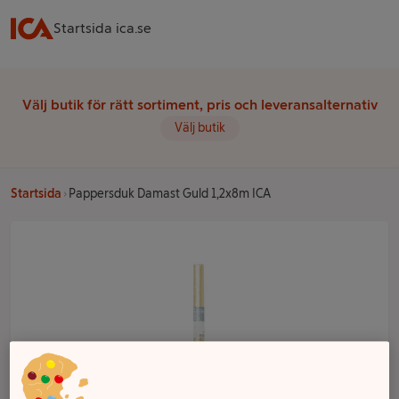
Startsida ica.se
Välj butik för rätt sortiment, pris och leveransalternativ
Välj butik
Startsida
Pappersduk Damast Guld 1,2x8m ICA