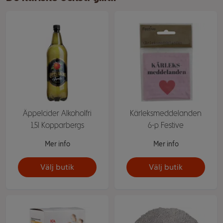
Äppelcider Alkoholfri
Kärleksmeddelanden
1,5l Kopparbergs
6-p Festive
Mer info
Mer info
Välj butik
Välj butik