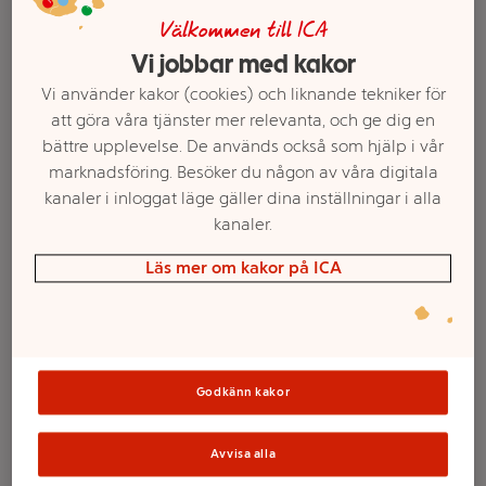
Välkommen till ICA
Vi jobbar med kakor
Vi använder kakor (cookies) och liknande tekniker för
att göra våra tjänster mer relevanta, och ge dig en
bättre upplevelse. De används också som hjälp i vår
marknadsföring. Besöker du någon av våra digitala
kanaler i inloggat läge gäller dina inställningar i alla
kanaler.
Välj butik och handla
Läs mer om kakor på ICA
Sortimentet kan variera mellan butikerna
Godkänn kakor
Pappersduk
Damast Guld
Avvisa alla