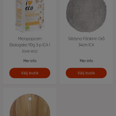
Micropopcorn
Sittdyna Fårskinn Grå
Ekologiska 90g 3-p ICA I
34cm ICA
love eco
Mer info
Mer info
Välj butik
Välj butik