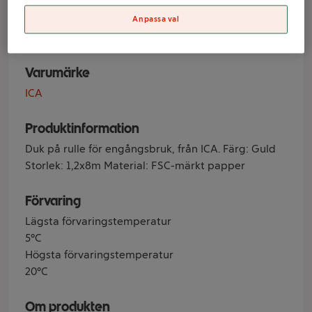
1,2x8m ICA
Anpassa val
Varumärke
ICA
Produktinformation
Duk på rulle för engångsbruk, från ICA. Färg: Guld
Storlek: 1,2x8m Material: FSC-märkt papper
Förvaring
Lägsta förvaringstemperatur
5°C
Högsta förvaringstemperatur
20°C
Om produkten