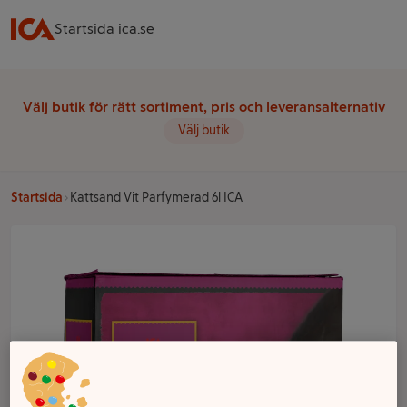
Startsida ica.se
Välj butik för rätt sortiment, pris och leveransalternativ
Välj butik
Startsida
Kattsand Vit Parfymerad 6l ICA