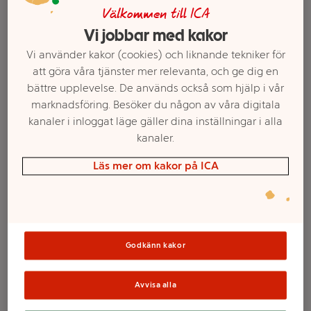
Välkommen till ICA
Vi jobbar med kakor
Vi använder kakor (cookies) och liknande tekniker för
att göra våra tjänster mer relevanta, och ge dig en
bättre upplevelse. De används också som hjälp i vår
marknadsföring. Besöker du någon av våra digitala
kanaler i inloggat läge gäller dina inställningar i alla
kanaler.
Läs mer om kakor på ICA
Välj butik och handla
Sortimentet kan variera mellan butikerna
Godkänn kakor
Kattsand Vit
Avvisa alla
Parfymerad 6l