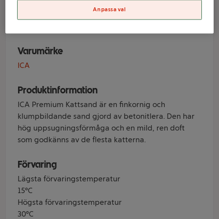
ICA
Anpassa val
Varumärke
ICA
Produktinformation
ICA Premium Kattsand är en finkornig och
klumpbildande sand gjord av betonitlera. Den har
hög uppsugningsförmåga och en mild, ren doft
som godkänns av de flesta katterna.
Förvaring
Lägsta förvaringstemperatur
15°C
Högsta förvaringstemperatur
30°C