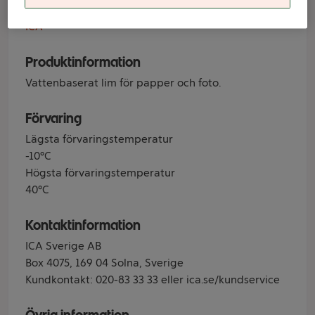
Varumärke
ICA
Produktinformation
Vattenbaserat lim för papper och foto.
Förvaring
Lägsta förvaringstemperatur
-10°C
Högsta förvaringstemperatur
40°C
Kontaktinformation
ICA Sverige AB
Box 4075, 169 04 Solna, Sverige
Kundkontakt: 020-83 33 33 eller ica.se/kundservice