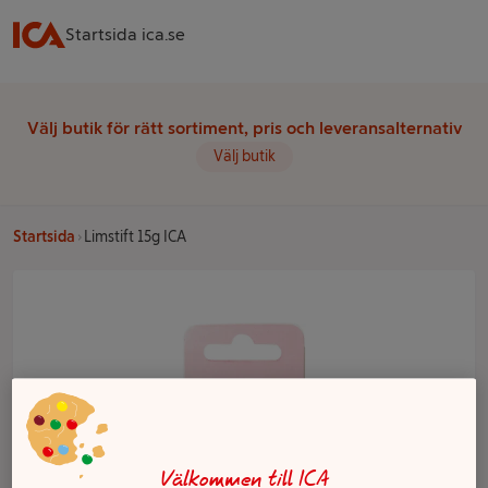
Startsida ica.se
Välj butik för rätt sortiment, pris och leveransalternativ
Välj butik
Startsida
Limstift 15g ICA
Välkommen till ICA