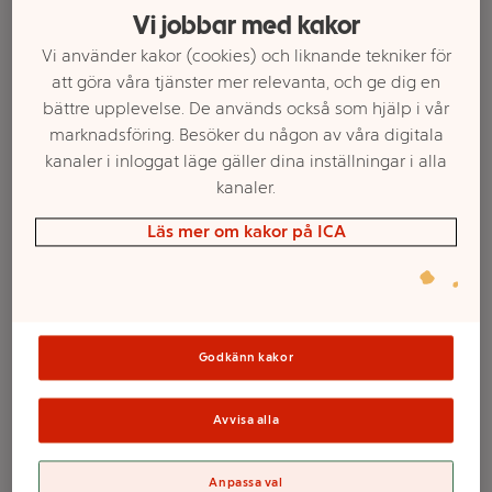
Vi jobbar med kakor
Vi använder kakor (cookies) och liknande tekniker för
att göra våra tjänster mer relevanta, och ge dig en
bättre upplevelse. De används också som hjälp i vår
marknadsföring. Besöker du någon av våra digitala
kanaler i inloggat läge gäller dina inställningar i alla
kanaler.
Läs mer om kakor på ICA
Välj butik och handla
Sortimentet kan variera mellan butikerna
Godkänn kakor
Limstift 15g ICA
Avvisa alla
Anpassa val